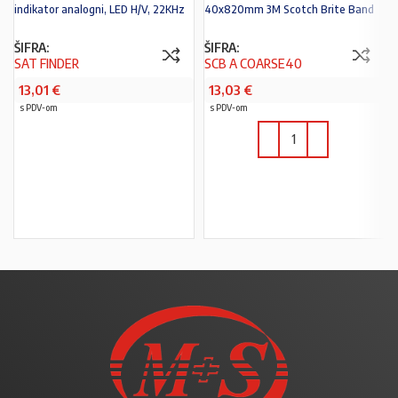
indikator analogni, LED H/V, 22KHz
40x820mm 3M Scotch Brite Band
ŠIFRA:
ŠIFRA:
SAT FINDER
SCB A COARSE40
13,01
€
13,03
€
s PDV-om
s PDV-om
PROČITAJ VIŠE
U KOŠARICU