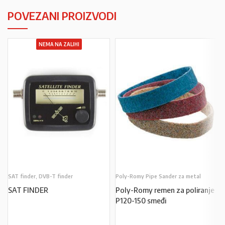
POVEZANI PROIZVODI
NEMA NA ZALIHI
SAT finder, DVB-T finder
Poly-Romy Pipe Sander za metal
SAT FINDER
Poly-Romy remen za poliranje
P120-150 smeđi