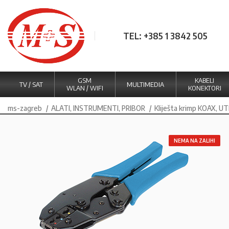
TEL: +385 1 3842 505
GSM
KABELI
TV / SAT
MULTIMEDIA
WLAN / WIFI
KONEKTORI
ms-zagreb
ALATI, INSTRUMENTI, PRIBOR
Kliješta krimp KOAX, U
NEMA NA ZALIHI