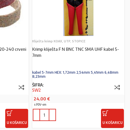
Kliješta krimp KOAX, UTP, STOPICE
20-240 crveni
Krimp kliješta F N BNC TNC SMA UHF kabel 5-
7mm
kabel 5-7mm HEX: 1,72mm 2,54mm 5,41mm 6,48mm
8,23mm
ŠIFRA:
SW2
24,00
€
s PDV-om
U KOŠARICU
U KOŠARICU