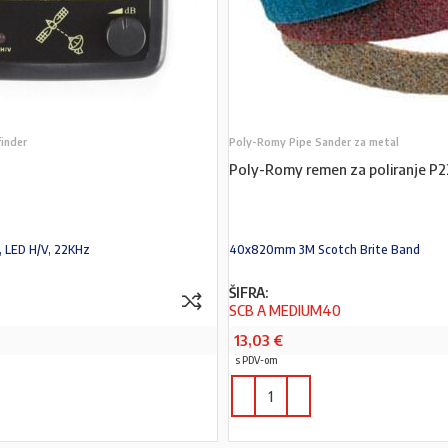
finder
Poly-Romy Pipe Sander za metal
Poly-Romy remen za poliranje P2
, LED H/V, 22KHz
40x820mm 3M Scotch Brite Band
ŠIFRA:
SCB A MEDIUM40
13,03
€
s PDV-om
PROČITAJ VIŠE