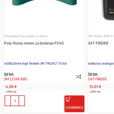
Poly-Romy Pipe Sander za metal
SAT finder, DVB-T 
Poly-Romy remen za brušenje P240
SAT FINDER
40X820mm high flexible 3M TRIZACT P240
indikator analogni
ŠIFRA:
ŠIFRA:
3M 237AA A80
SAT FINDER
4,38
€
13,01
€
s PDV-om
s PDV-om
U KOŠARICU