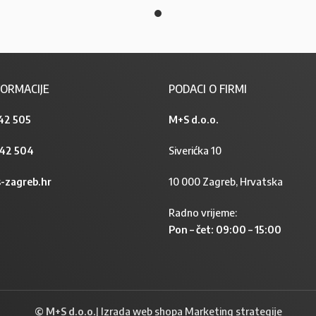
ORMACIJE
PODACI O FIRMI
42 505
M+S d.o.o.
842 504
Siverićka 10
-zagreb.hr
10 000 Zagreb, Hrvatska
Radno vrijeme:
Pon – čet: 09:00 – 15:00
© M+S d.o.o.
|
Izrada web shopa Marketing strategije