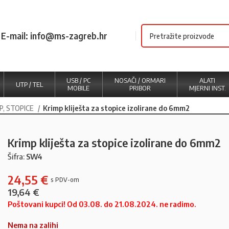
E-mail: info@ms-zagreb.hr
USB / PC
NOSAČI / ORMARI
ALATI
UTP / TEL
MOBILE
PRIBOR
MJERNI INST.
TP, STOPICE
Krimp kliješta za stopice izolirane do 6mm2
Krimp kliješta za stopice izolirane do 6mm2
Šifra:
SW4
24,55
€
19,64
€
Poštovani kupci! Od 03.08. do 21.08.2024. ne radimo.
Nema na zalihi