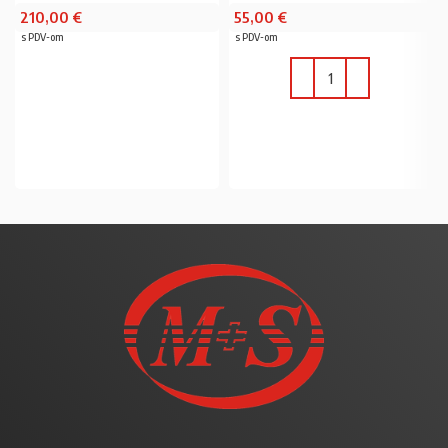
210,00
€
55,00
€
s PDV-om
s PDV-om
PROČITAJ VIŠE
U KOŠARICU