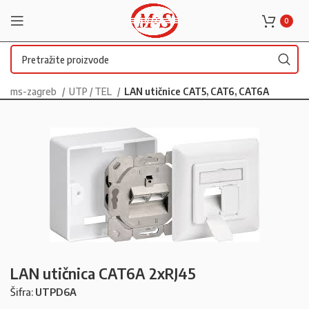
0
ms-zagreb
UTP / TEL
LAN utičnice CAT5, CAT6, CAT6A
LAN utičnica CAT6A 2xRJ45
Šifra:
UTPD6A