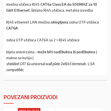
mrežna utičnica RJ45
CAT6a Class EA do 500MHZ za 10
Gbit Ethernet
, šildana RJ45 utičnica, metalna izvedba
RJ45 ethernet LAN mrežna
oklopljena
zidna UTP utičnica
CAT6A
zidna UTP utičnica CAT6A sa 2 × RJ45 utičnice
bijela univerzalna –
može biti nadžbukna ili podžbukna
(
makne se kutija )
shielded CAT 6a universal wall plate 2xRJ45 terminals : LSA
compatible;
POVEZANI PROIZVODI
NEMA NA ZALIHI