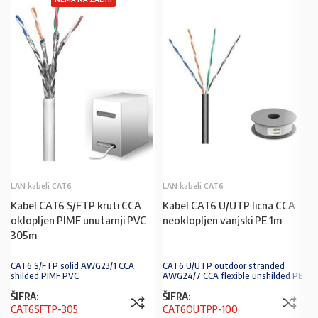
LAN kabeli CAT6
LAN kabeli CAT6
Kabel CAT6 S/FTP kruti CCA
Kabel CAT6 U/UTP licna CCA
oklopljen PIMF unutarnji PVC
neoklopljen vanjski PE 1m
305m
CAT6 S/FTP solid AWG23/1 CCA
CAT6 U/UTP outdoor stranded
shilded PIMF PVC
AWG24/7 CCA flexible unshilded PE
ŠIFRA:
ŠIFRA:
CAT6SFTP-305
CAT6OUTPP-100