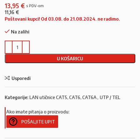
13,95
€
11,16
€
Poštovani kupci! Od 03.08. do 21.08.2024. ne radimo.
Na zalihi
U KOŠARICU
Usporedi
Kategorije:
LAN utičnice CAT5, CAT6, CAT6A
,
UTP / TEL
Ako imate pitanja o proizvodu:
POŠALJITE UPIT