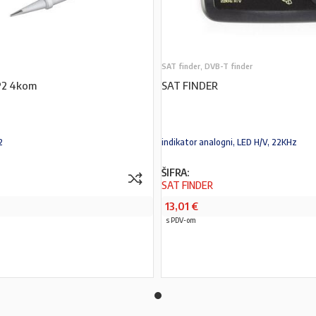
SAT finder, DVB-T finder
AP2 4kom
SAT FINDER
2
indikator analogni, LED H/V, 22KHz
ŠIFRA:
SAT FINDER
13,01
€
s PDV-om
PROČITAJ VIŠE
PROČITAJ VIŠE