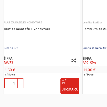
ALAT ZA KABELE I KONEKTORE
Lemilica i pribor
Alat za montažu F konektora
Lemni vrh za 
F-m na F-ž
lemna stanica AP
ŠIFRA:
ŠIFRA:
BWZ3
AP2-SP4
1,60
€
11,00
€
s PDV-om
s PDV-om
U KOŠARICU