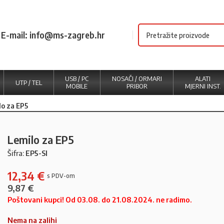
E-mail: info@ms-zagreb.hr
USB / PC
NOSAČI / ORMARI
ALATI
UTP / TEL
MOBILE
PRIBOR
MJERNI INST.
lo za EP5
Lemilo za EP5
Šifra:
EP5-SI
12,34
€
9,87
€
Poštovani kupci! Od 03.08. do 21.08.2024. ne radimo.
Nema na zalihi