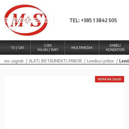
TEL: +385 1 3842 505
GSM
KABELI
TV / SAT
MULTIMEDIA
WLAN / WIFI
KONEKTORI
ms-zagreb
ALATI, INSTRUMENTI, PRIBOR
Lemilica i pribor
Lemi
NEMA NA ZALIHI