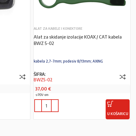
ALAT ZA KABELE I KONEKTORE
Alat za skidanje izolacije KOAX / CAT kabela
BWZ 5-02
kabela 2,7-7mm; podesiv 8/13mm; AXING
ŠIFRA:
BWZ5-02
37,00
€
s PDV-om
U KOŠARICU