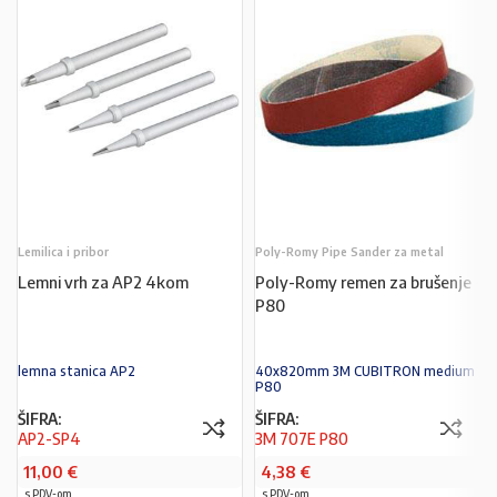
Lemilica i pribor
Poly-Romy Pipe Sander za metal
Lemni vrh za AP2 4kom
Poly-Romy remen za brušenje
P80
lemna stanica AP2
40x820mm 3M CUBITRON medium
P80
ŠIFRA:
ŠIFRA:
AP2-SP4
3M 707E P80
11,00
€
4,38
€
s PDV-om
s PDV-om