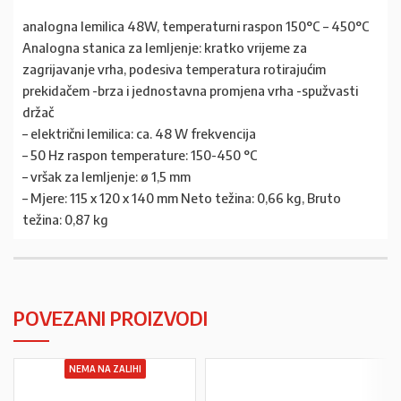
analogna lemilica 48W, temperaturni raspon 150°C – 450°C
Analogna stanica za lemljenje: kratko vrijeme za
zagrijavanje vrha, podesiva temperatura rotirajućim
prekidačem -brza i jednostavna promjena vrha -spužvasti
držač
– električni lemilica: ca. 48 W frekvencija
– 50 Hz raspon temperature: 150-450 °C
– vršak za lemljenje: ø 1,5 mm
– Mjere: 115 x 120 x 140 mm Neto težina: 0,66 kg, Bruto
težina: 0,87 kg
POVEZANI PROIZVODI
NEMA NA ZALIHI