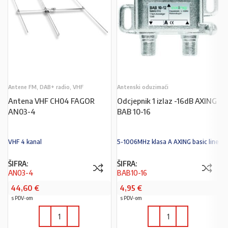
Antene FM, DAB+ radio, VHF
Antenski oduzimaći
Antena VHF CH04 FAGOR
Odcjepnik 1 izlaz -16dB AXING
AN03-4
BAB 10-16
VHF 4 kanal
5-1006MHz klasa A AXING basic line
ŠIFRA:
ŠIFRA:
AN03-4
BAB10-16
44,60
€
4,95
€
s PDV-om
s PDV-om