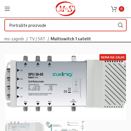
0
ms-zagreb
TV / SAT
Multiswitch 1 satelit
NEMA NA ZALIHI