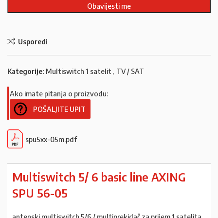
Usporedi
Kategorije:
Multiswitch 1 satelit
,
TV / SAT
Ako imate pitanja o proizvodu:
POŠALJITE UPIT
spu5xx-05m.pdf
Multiswitch 5/ 6 basic line AXING
SPU 56-05
antenski multiswitch 5/6 / multiprekidač za prijem 1 satelita