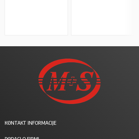
U KOŠARICU
U KOŠARICU
KONTAKT INFORMACIJE
PODACI O FIRMI