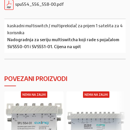
spu554_556_558-00.pdf
kaskadni multiswitch / multiprekidač za prijem 1 satelita za 4
korisnika
Nadogradnja za seriju multiswitcha koji rade s pojačalom
SVS550-01 i SVS551-01. Cijena na upit
POVEZANI PROIZVODI
NEMA NA ZALIHI
NEMA NA ZALIHI