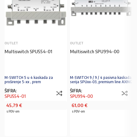
OUTLET
OUTLET
Multiswitch SPU554-01
Multiswitch SPU994-00
M-SWITCH 5 u 4 kaskada za
M-SWITCH 9 / 9 / 4 pasivna kaskada,
proširenje 5-xx , prem
serija SPUxx-03, premium line AXING
ŠIFRA:
ŠIFRA:
SPU554-01
SPU994-00
45,79
€
61,00
€
s PDV-om
s PDV-om
PROČITAJ VIŠE
PROČITAJ VIŠE