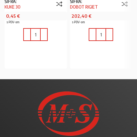
ŠIFRA:
ŠIFRA:
KUKE 30
DOBOT RIGIET
0,45
€
202,40
€
s PDV-om
s PDV-om
U KOŠARICU
U KOŠARICU