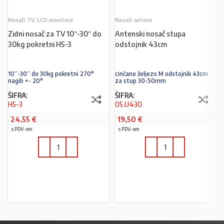
Nosači TV, LCD monitora
Nosači antena
Zidni nosač za TV 10“-30“ do
Antenski nosač stupa
30kg pokretni H5-3
odstojnik 43cm
10“-30“ do 30kg pokretni 270°
cinčano željezo M odstojnik 43cm
nagib +- 20°
za stup 30-50mm
ŠIFRA:
ŠIFRA:
H5-3
05.U430
24,55
€
19,50
€
s PDV-om
s PDV-om
U KOŠARICU
U KOŠARICU