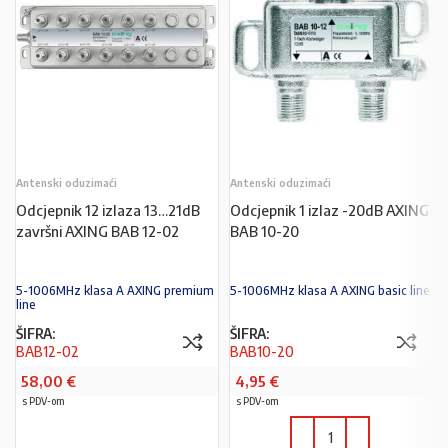
Antenski oduzimaći
Antenski oduzimaći
Odcjepnik 12 izlaza 13…21dB
Odcjepnik 1 izlaz -20dB AXING
završni AXING BAB 12-02
BAB 10-20
5-1006MHz klasa A AXING premium
5-1006MHz klasa A AXING basic line
line
ŠIFRA:
ŠIFRA:
BAB12-02
BAB10-20
58,00
€
4,95
€
s PDV-om
s PDV-om