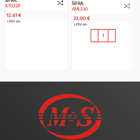
ŠIFRA:
AT020F
AML530
12,61
€
33,00
€
s PDV-om
s PDV-om
U KOŠARICU
U KOŠARICU