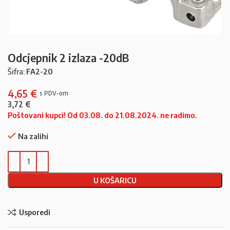
Odcjepnik 2 izlaza -20dB
Šifra:
FA2-20
4,65
€
3,72
€
Poštovani kupci! Od 03.08. do 21.08.2024. ne radimo.
Na zalihi
U KOŠARICU
Usporedi