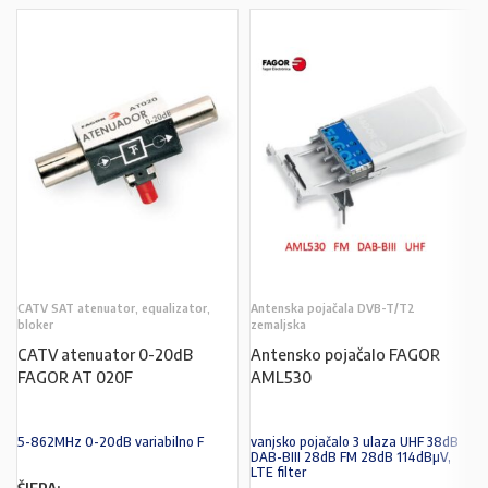
CATV SAT atenuator, equalizator,
Antenska pojačala DVB-T/T2
bloker
zemaljska
CATV atenuator 0-20dB
Antensko pojačalo FAGOR
FAGOR AT 020F
AML530
5-862MHz 0-20dB variabilno F
vanjsko pojačalo 3 ulaza UHF 38dB
DAB-BIII 28dB FM 28dB 114dBµV,
LTE filter
ŠIFRA: