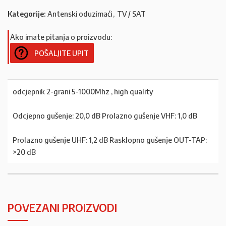
Kategorije:
Antenski oduzimaći
,
TV / SAT
Ako imate pitanja o proizvodu:
POŠALJITE UPIT
odcjepnik 2-grani 5-1000Mhz , high quality
Odcjepno gušenje: 20,0 dB Prolazno gušenje VHF: 1,0 dB
Prolazno gušenje UHF: 1,2 dB Rasklopno gušenje OUT-TAP:
>20 dB
POVEZANI PROIZVODI