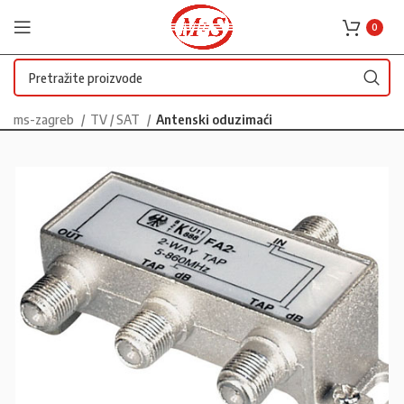
0
ms-zagreb
TV / SAT
Antenski oduzimaći