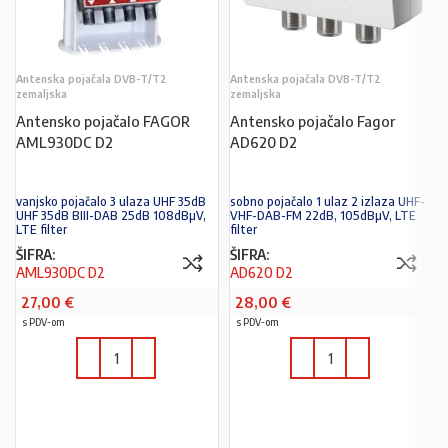
Antenska pojačala DVB-T/T2
Antenska pojačala DVB-T/T2
zemaljska
zemaljska
Antensko pojačalo FAGOR
Antensko pojačalo Fagor
AML930DC D2
AD620 D2
vanjsko pojačalo 3 ulaza UHF 35dB
sobno pojačalo 1 ulaz 2 izlaza UHF-
UHF 35dB BIII-DAB 25dB 108dBµV,
VHF-DAB-FM 22dB, 105dBµV, LTE
LTE filter
filter
ŠIFRA:
ŠIFRA:
AML930DC D2
AD620 D2
27,00
€
28,00
€
s PDV-om
s PDV-om
U KOŠARICU
U KOŠARICU