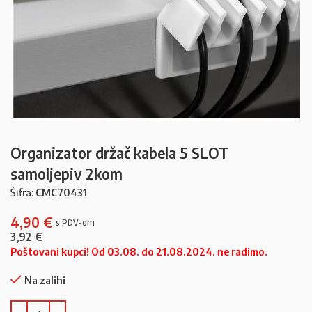
Organizator držač kabela 5 SLOT
samoljepiv 2kom
Šifra:
CMC70431
4,90
€
3,92
€
Poštovani kupci! Od 03.08. do 21.08.2024. ne radimo.
Na zalihi