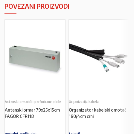
POVEZANI PROIZVODI
Antenski ormarići i perforirane ploče
Organizacija kabela
Antenski ormar 79x25x15cm
Organizator kabelski omotač
FAGOR CFR118
180/4cm crni
metalni, nadžbukni
tekstil