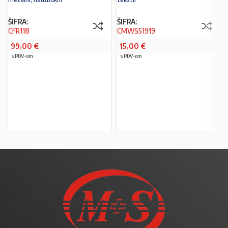
ŠIFRA:
ŠIFRA:
CFR118
CMWS51919
99,00
€
15,00
€
s PDV-om
s PDV-om
U KOŠARICU
U KOŠARICU