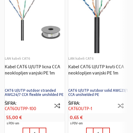
LAN kabeli CAT6
LAN kabeli CAT6
Kabel CAT6 U/UTP licna CCA
Kabel CAT6 U/UTP kruti CCA
neoklopljen vanjski PE 1m
neoklopljen vanjski PE 1m
CAT6 U/UTP outdoor stranded
CAT6 U/UTP outdoor solid AWG23/1
AWG24/7 CCA flexible unshilded PE
CCA unshielded PE
ŠIFRA:
ŠIFRA:
CAT6OUTPP-100
CAT6OUTP-1
55,00
€
0,65
€
s PDV-om
s PDV-om