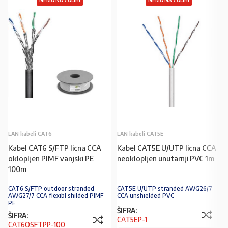
NEMA NA ZALIHI
NEMA NA ZALIHI
LAN kabeli CAT6
LAN kabeli CAT5E
Kabel CAT6 S/FTP licna CCA
Kabel CAT5E U/UTP licna CCA
oklopljen PIMF vanjski PE
neoklopljen unutarnji PVC 1m
100m
CAT6 S/FTP outdoor stranded
CAT5E U/UTP stranded AWG26/7
AWG27/7 CCA flexibl shilded PIMF
CCA unshielded PVC
PE
ŠIFRA:
ŠIFRA:
CAT5EP-1
CAT6OSFTPP-100