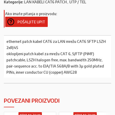
Kategorije:
LAN KABELI CAT6 PATCH
,
UTP / TEL
Ako imate pitanja o proizvodu:
POŠALJITE UPIT
ethernet patch kabel CAT6 za LAN mrežu CAT6 SFTP LSZH
2xRJ45
oklopljeni patch kabel za mrežu CAT 6, S/FTP (PiMF)
patchcable, LSZH halogen free, max. bandwidth 250MHz,
pair-sequence acc. to EIA/TIA 568A/B with 3µ gold plated
PINs, inner conductor CU (copper) AWG28
POVEZANI PROIZVODI