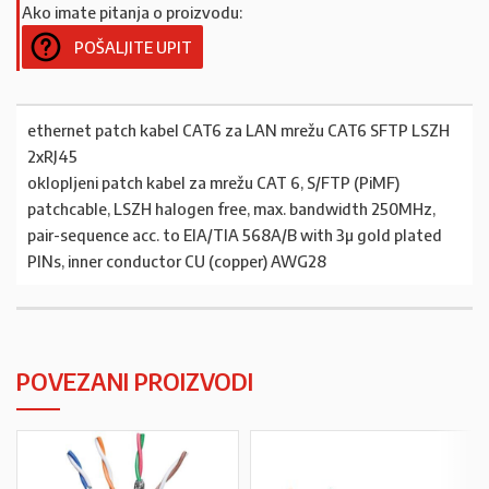
Ako imate pitanja o proizvodu:
POŠALJITE UPIT
ethernet patch kabel CAT6 za LAN mrežu CAT6 SFTP LSZH
2xRJ45
oklopljeni patch kabel za mrežu CAT 6, S/FTP (PiMF)
patchcable, LSZH halogen free, max. bandwidth 250MHz,
pair-sequence acc. to EIA/TIA 568A/B with 3µ gold plated
PINs, inner conductor CU (copper) AWG28
POVEZANI PROIZVODI