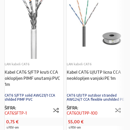
LAN kabeli CAT6
LAN kabeli CAT6
Kabel CAT6 S/FTP kruti CCA
Kabel CAT6 U/UTP licna CCA
oklopljen PIMF unutarnji PVC
neoklopljen vanjski PE 1m
1m
CAT6 S/FTP solid AWG23/1 CCA
CAT6 U/UTP outdoor stranded
shilded PIMF PVC
AWG24/7 CCA flexible unshilded PE
ŠIFRA:
ŠIFRA:
CAT6SFTP-1
CAT6OUTPP-100
0,75
€
55,00
€
s PDV-om
s PDV-om