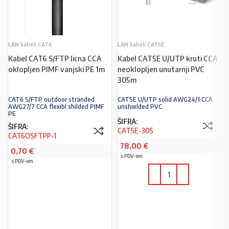
LAN kabeli CAT6
LAN kabeli CAT5E
Kabel CAT6 S/FTP licna CCA
Kabel CAT5E U/UTP kruti CCA
oklopljen PIMF vanjski PE 1m
neoklopljen unutarnji PVC
305m
CAT6 S/FTP outdoor stranded
CAT5E U/UTP solid AWG24/1 CCA
AWG27/7 CCA flexibl shilded PIMF
unshielded PVC
PE
ŠIFRA:
ŠIFRA:
CAT5E-305
CAT6OSFTPP-1
78,00
€
0,70
€
s PDV-om
s PDV-om
PROČITAJ VIŠE
U KOŠARICU