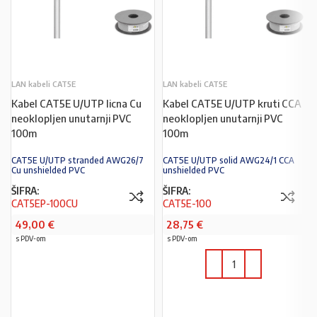
LAN kabeli CAT5E
LAN kabeli CAT5E
Kabel CAT5E U/UTP licna Cu
Kabel CAT5E U/UTP kruti CCA
neoklopljen unutarnji PVC
neoklopljen unutarnji PVC
100m
100m
CAT5E U/UTP stranded AWG26/7
CAT5E U/UTP solid AWG24/1 CCA
Cu unshielded PVC
unshielded PVC
ŠIFRA:
ŠIFRA:
CAT5EP-100CU
CAT5E-100
49,00
€
28,75
€
s PDV-om
s PDV-om
U KOŠARICU
U KOŠARICU