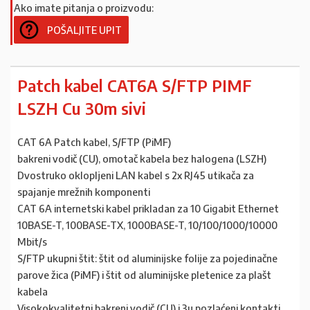
Ako imate pitanja o proizvodu:
POŠALJITE UPIT
Patch kabel CAT6A S/FTP PIMF
LSZH Cu 30m sivi
CAT 6A Patch kabel, S/FTP (PiMF)
bakreni vodič (CU), omotač kabela bez halogena (LSZH)
Dvostruko oklopljeni LAN kabel s 2x RJ45 utikača za
spajanje mrežnih komponenti
CAT 6A internetski kabel prikladan za 10 Gigabit Ethernet
10BASE-T, 100BASE-TX, 1000BASE-T, 10/100/1000/10000
Mbit/s
S/FTP ukupni štit: štit od aluminijske folije za pojedinačne
parove žica (PiMF) i štit od aluminijske pletenice za plašt
kabela
Visokokvalitetni bakreni vodič (CU) i 3µ pozlaćeni kontakti