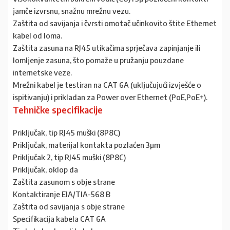
jamče izvrsnu, snažnu mrežnu vezu.
Zaštita od savijanja i čvrsti omotač učinkovito štite Ethernet
kabel od loma.
Zaštita zasuna na RJ45 utikačima sprječava zapinjanje ili
lomljenje zasuna, što pomaže u pružanju pouzdane
internetske veze.
Mrežni kabel je testiran na CAT 6A (uključujući izvješće o
ispitivanju) i prikladan za Power over Ethernet (PoE,PoE+).
Tehničke specifikacije
Priključak, tip RJ45 muški (8P8C)
Priključak, materijal kontakta pozlaćen 3µm
Priključak 2, tip RJ45 muški (8P8C)
Priključak, oklop da
Zaštita zasunom s obje strane
Kontaktiranje EIA/TIA-568 B
Zaštita od savijanja s obje strane
Specifikacija kabela CAT 6A