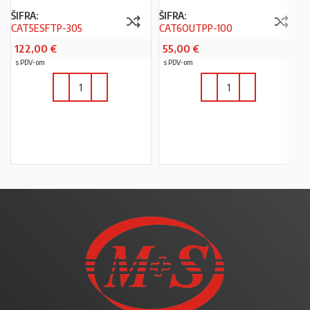
ŠIFRA:
ŠIFRA:
CAT5ESFTP-305
CAT6OUTPP-100
122,00
€
55,00
€
s PDV-om
s PDV-om
U KOŠARICU
U KOŠARICU