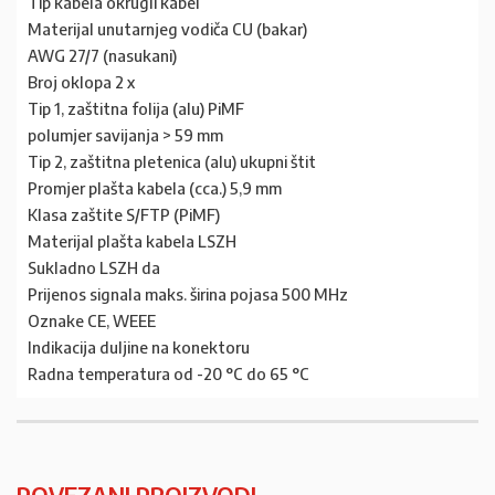
Tip kabela okrugli kabel
Materijal unutarnjeg vodiča CU (bakar)
AWG 27/7 (nasukani)
Broj oklopa 2 x
Tip 1, zaštitna folija (alu) PiMF
polumjer savijanja > 59 mm
Tip 2, zaštitna pletenica (alu) ukupni štit
Promjer plašta kabela (cca.) 5,9 mm
Klasa zaštite S/FTP (PiMF)
Materijal plašta kabela LSZH
Sukladno LSZH da
Prijenos signala maks. širina pojasa 500 MHz
Oznake CE, WEEE
Indikacija duljine na konektoru
Radna temperatura od -20 °C do 65 °C