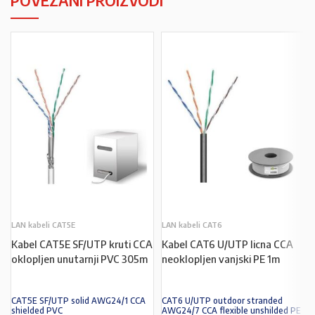
POVEZANI PROIZVODI
LAN kabeli CAT5E
LAN kabeli CAT6
Kabel CAT5E SF/UTP kruti CCA
Kabel CAT6 U/UTP licna CCA
oklopljen unutarnji PVC 305m
neoklopljen vanjski PE 1m
CAT5E SF/UTP solid AWG24/1 CCA
CAT6 U/UTP outdoor stranded
shielded PVC
AWG24/7 CCA flexible unshilded PE