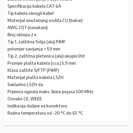
Specifikacija kabela CAT 6A
Tip kabela okrugli kabel
Materijal unutarnjeg vodiča CU (bakar)
AWG 27/7 (nasukani)
Broj oklopa 2 x
Tip 1, zaštitna folija (alu) PiMF
polumjer savijanja > 59 mm
Tip 2, zaštitna pletenica (alu) ukupni štit
Promjer plašta kabela (cca.) 5,9 mm
Klasa zaštite S/FTP (PiMF)
Materijal plašta kabela LSZH
Sukladno LSZH da
Prijenos signala maks. širina pojasa 500 MHz
Oznake CE, WEEE
Indikacija duljine na konektoru
Radna temperatura od -20 °C do 65 °C