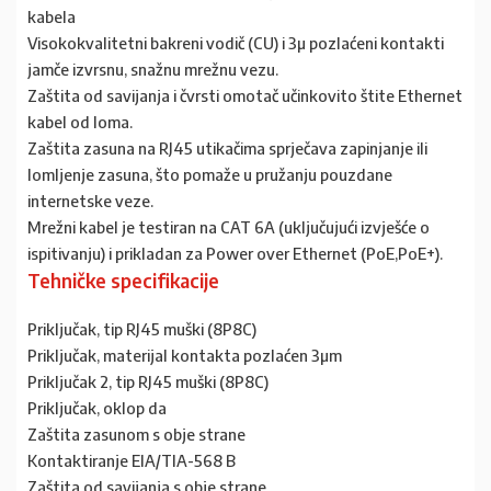
kabela
Visokokvalitetni bakreni vodič (CU) i 3µ pozlaćeni kontakti
jamče izvrsnu, snažnu mrežnu vezu.
Zaštita od savijanja i čvrsti omotač učinkovito štite Ethernet
kabel od loma.
Zaštita zasuna na RJ45 utikačima sprječava zapinjanje ili
lomljenje zasuna, što pomaže u pružanju pouzdane
internetske veze.
Mrežni kabel je testiran na CAT 6A (uključujući izvješće o
ispitivanju) i prikladan za Power over Ethernet (PoE,PoE+).
Tehničke specifikacije
Priključak, tip RJ45 muški (8P8C)
Priključak, materijal kontakta pozlaćen 3µm
Priključak 2, tip RJ45 muški (8P8C)
Priključak, oklop da
Zaštita zasunom s obje strane
Kontaktiranje EIA/TIA-568 B
Zaštita od savijanja s obje strane