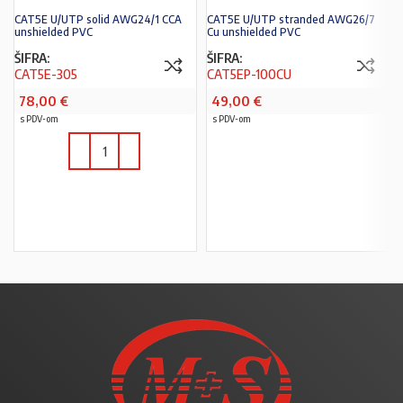
CAT5E U/UTP solid AWG24/1 CCA
CAT5E U/UTP stranded AWG26/7
unshielded PVC
Cu unshielded PVC
ŠIFRA:
ŠIFRA:
CAT5E-305
CAT5EP-100CU
78,00
€
49,00
€
s PDV-om
s PDV-om
U KOŠARICU
U KOŠARICU