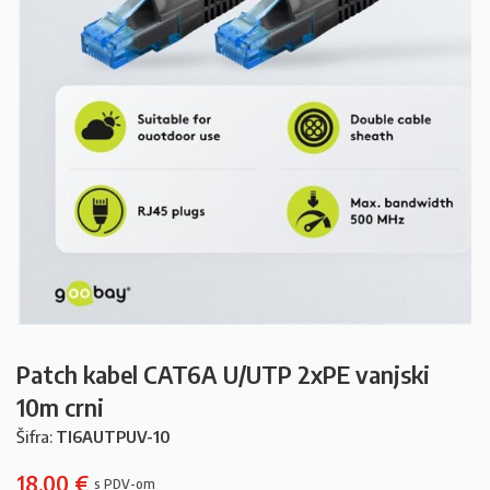
Patch kabel CAT6A U/UTP 2xPE vanjski
10m crni
Šifra:
TI6AUTPUV-10
18,00
€