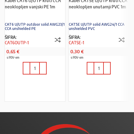
Kabel CAT6 U/UTP kruti CCA
Kabel CAT5E U/UTP kruti CCA
neoklopljen vanjski PE 1m
neoklopljen unutarnji PVC 1m
CAT6 U/UTP outdoor solid AWG23/1
CAT5E U/UTP solid AWG24/1 CCA
CCA unshielded PE
unshielded PVC
ŠIFRA:
ŠIFRA:
CAT6OUTP-1
CAT5E-1
0,65
€
0,30
€
s PDV-om
s PDV-om
U KOŠARICU
U KOŠARICU