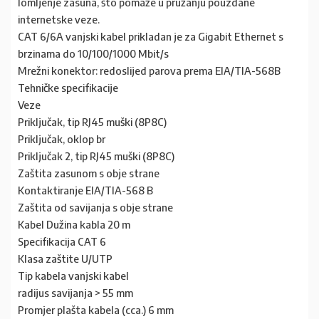
lomljenje zasuna, što pomaže u pružanju pouzdane
internetske veze.
CAT 6/6A vanjski kabel prikladan je za Gigabit Ethernet s
brzinama do 10/100/1000 Mbit/s
Mrežni konektor: redoslijed parova prema EIA/TIA-568B
Tehničke specifikacije
Veze
Priključak, tip RJ45 muški (8P8C)
Priključak, oklop br
Priključak 2, tip RJ45 muški (8P8C)
Zaštita zasunom s obje strane
Kontaktiranje EIA/TIA-568 B
Zaštita od savijanja s obje strane
Kabel Dužina kabla 20 m
Specifikacija CAT 6
Klasa zaštite U/UTP
Tip kabela vanjski kabel
radijus savijanja > 55 mm
Promjer plašta kabela (cca.) 6 mm