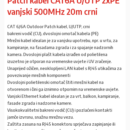
Patch kabel CAT6A U/UTP 2xPE
vanjski 500MHz 20m crni
CAT 6/6A Outdoor Patch kabel, U/UTP, crni
bakreni vodič (CU), dvoslojni omotač kabela (PE)
Mrežni kabel idealan je za vanjsku upotrebu, npr. u vrtu, za
kampiranje, na fasadama zgrada i za spajanje nadzornih
kamera. Dvoslojni plašt kabela izrađen od polietilena
izuzetno je otporan na vremenske uvjete i UV zračenje.
Unaprijed ožičen, neoklopljeni LAN kabel s RJ45 utikačima za
povezivanje mrežnih komponenti
Dvoslojni polietilenski omotač štiti mrežni kabel na
otvorenom i čini ga iznimno otpornim na vremenske uvjete.
Vanjski Ethernet kabel idealan je za vrt, balkon, kampiranje,
fasade zgrada i nadzorne kamere.
Visokokvalitetni bakreni vodič (CU) i pozlaćeni kontakti
jamče izvrsnu, snažnu mrežnu vezu.
Zaštita zasuna na RJ45 konektoru sprječava zapinjanje ili