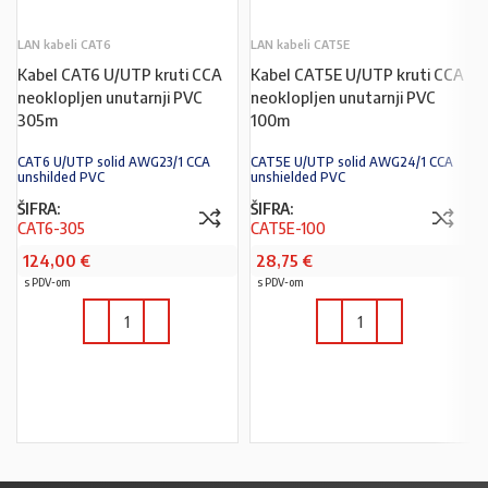
LAN kabeli CAT6
LAN kabeli CAT5E
Kabel CAT6 U/UTP kruti CCA
Kabel CAT5E U/UTP kruti CCA
neoklopljen unutarnji PVC
neoklopljen unutarnji PVC
305m
100m
CAT6 U/UTP solid AWG23/1 CCA
CAT5E U/UTP solid AWG24/1 CCA
unshilded PVC
unshielded PVC
ŠIFRA:
ŠIFRA:
CAT6-305
CAT5E-100
124,00
€
28,75
€
s PDV-om
s PDV-om
U KOŠARICU
U KOŠARICU