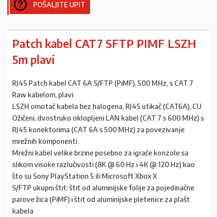
POŠALJITE UPIT
Patch kabel CAT7 SFTP PIMF LSZH
5m plavi
RJ45 Patch kabel CAT 6A S/FTP (PiMF), 500 MHz, s CAT 7
Raw kabelom, plavi
LSZH omotač kabela bez halogena, RJ45 utikač (CAT6A), CU
Ožičeni, dvostruko oklopljeni LAN kabel (CAT 7 s 600 MHz) s
RJ45 konektorima (CAT 6A s 500 MHz) za povezivanje
mrežnih komponenti
Mrežni kabel velike brzine posebno za igraće konzole sa
slikom visoke razlučivosti (8K @ 60 Hz i 4K @ 120 Hz) kao
što su Sony PlayStation 5 ili Microsoft Xbox X
S/FTP ukupni štit: štit od aluminijske folije za pojedinačne
parove žica (PiMF) i štit od aluminijske pletenice za plašt
kabela