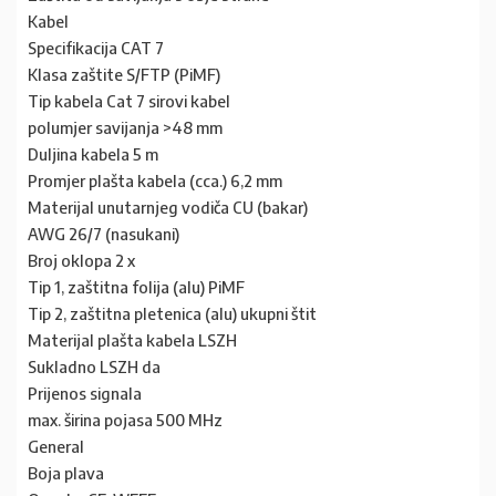
Kabel
Specifikacija CAT 7
Klasa zaštite S/FTP (PiMF)
Tip kabela Cat 7 sirovi kabel
polumjer savijanja >48 mm
Duljina kabela 5 m
Promjer plašta kabela (cca.) 6,2 mm
Materijal unutarnjeg vodiča CU (bakar)
AWG 26/7 (nasukani)
Broj oklopa 2 x
Tip 1, zaštitna folija (alu) PiMF
Tip 2, zaštitna pletenica (alu) ukupni štit
Materijal plašta kabela LSZH
Sukladno LSZH da
Prijenos signala
max. širina pojasa 500 MHz
General
Boja plava