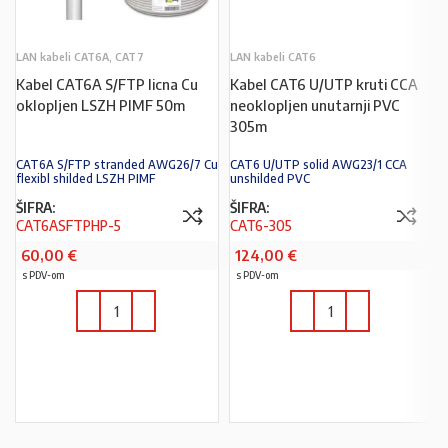
LAN kabeli CAT6A, CAT7
LAN kabeli CAT6
Kabel CAT6A S/FTP licna Cu
Kabel CAT6 U/UTP kruti CCA
oklopljen LSZH PIMF 50m
neoklopljen unutarnji PVC
305m
CAT6A S/FTP stranded AWG26/7 Cu
CAT6 U/UTP solid AWG23/1 CCA
flexibl shilded LSZH PIMF
unshilded PVC
ŠIFRA:
ŠIFRA:
CAT6ASFTPHP-5
CAT6-305
60,00
€
124,00
€
s PDV-om
s PDV-om
U KOŠARICU
U KOŠARICU