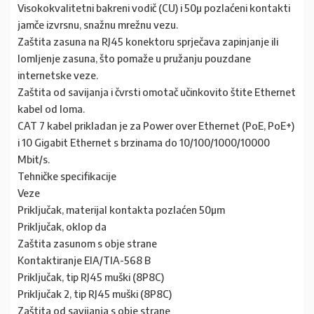
Visokokvalitetni bakreni vodič (CU) i 50µ pozlaćeni kontakti
jamče izvrsnu, snažnu mrežnu vezu.
Zaštita zasuna na RJ45 konektoru sprječava zapinjanje ili
lomljenje zasuna, što pomaže u pružanju pouzdane
internetske veze.
Zaštita od savijanja i čvrsti omotač učinkovito štite Ethernet
kabel od loma.
CAT 7 kabel prikladan je za Power over Ethernet (PoE, PoE+)
i 10 Gigabit Ethernet s brzinama do 10/100/1000/10000
Mbit/s.
Tehničke specifikacije
Veze
Priključak, materijal kontakta pozlaćen 50µm
Priključak, oklop da
Zaštita zasunom s obje strane
Kontaktiranje EIA/TIA-568 B
Priključak, tip RJ45 muški (8P8C)
Priključak 2, tip RJ45 muški (8P8C)
Zaštita od savijanja s obje strane