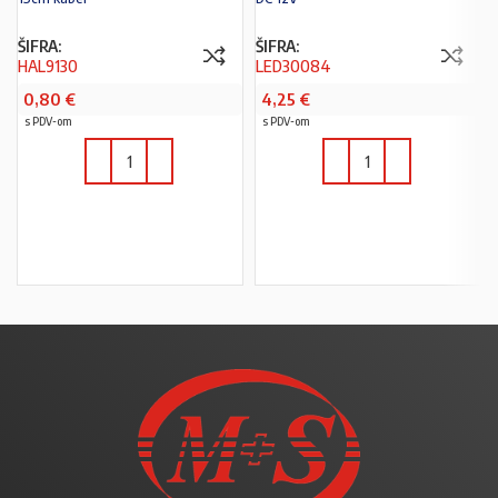
ŠIFRA:
ŠIFRA:
HAL9130
LED30084
0,80
€
4,25
€
s PDV-om
s PDV-om
U KOŠARICU
U KOŠARICU