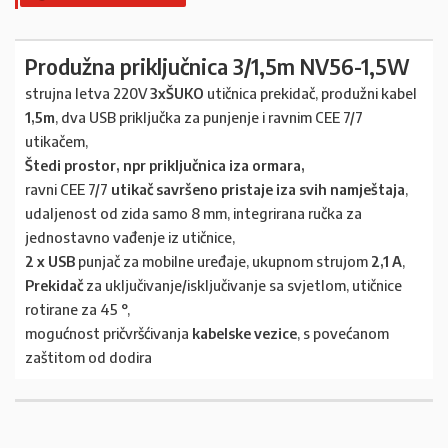
Produžna priključnica 3/1,5m NV56-1,5W
strujna letva 220V
3xŠUKO
utičnica prekidač, produžni kabel
1,5m
, dva USB priključka za punjenje i ravnim CEE 7/7
utikačem,
Štedi prostor, npr priključnica iza ormara,
ravni CEE 7/7
utikač savršeno pristaje iza svih namještaja
,
udaljenost od zida samo 8 mm, integrirana ručka za
jednostavno vađenje iz utičnice,
2 x USB
punjač za mobilne uređaje, ukupnom strujom
2,1 A
,
Prekidač
za uključivanje/isključivanje sa svjetlom, utičnice
rotirane za 45 °,
mogućnost pričvršćivanja
kabelske vezice
, s povećanom
zaštitom od dodira