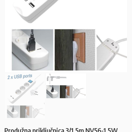
Produžna priključnica 3/1,5m NV56-1,5W