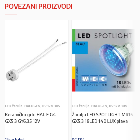
POVEZANI PROIZVODI
LED žarulje, HALOGEN, 8V 12V 30V
LED žarulje, HALOGEN, 8V 12V 30V
Keramičko grlo HAL F G4
Žarulja LED SPOTLIGHT MR16
GX5.3 GY6.35 12V
GX5,3 18LED 140 LUX plava
15cm kabel
DC 12V