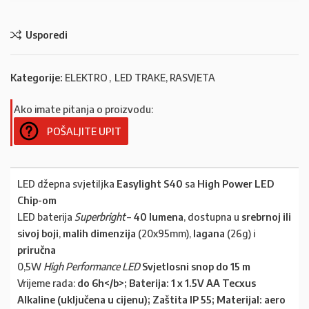
Usporedi
Kategorije:
ELEKTRO
,
LED TRAKE, RASVJETA
Ako imate pitanja o proizvodu:
POŠALJITE UPIT
LED džepna svjetiljka
Easylight S40
sa
High Power LED
Chip-om
LED baterija
Superbright
–
40 lumena
, dostupna u
srebrnoj ili
sivoj boji
,
malih dimenzija
(20x95mm),
lagana
(26g) i
priručna
0,5W
High Performance LED
Svjetlosni snop do 15 m
Vrijeme rada:
do 6h</b>; Baterija: 1 x 1.5V AA Tecxus
Alkaline (uključena u cijenu); Zaštita IP 55; Materijal: aero