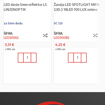
LED dioda 5mm reflektor L5
Žarulja LED SPOTLIGHT MR16
LINZENOPTIK
GX5,3 18LED 100 LUX zelena
za 5mm diodu
DC 12V
ŠIFRA:
ŠIFRA:
LED30065
LED30086
3,31
€
4,25
€
s PDV-om
s PDV-om
U KOŠARICU
U KOŠARICU