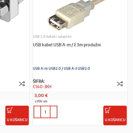
USB 2.0 kabeli i adapteri
USB kabel USB A-m / ž 3m produžni
USB A-m USB2.0 / USB A-ž USB2.0
ŠIFRA:
C140-3KH
3,00
€
s PDV-om
U KOŠARICU
U KOŠARICU