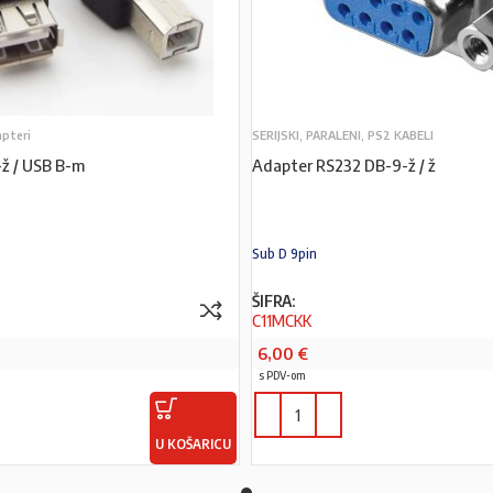
apteri
SERIJSKI, PARALENI, PS2 KABELI
ž / USB B-m
Adapter RS232 DB-9-ž / ž
Sub D 9pin
ŠIFRA:
C11MCKK
6,00
€
s PDV-om
U KOŠARICU