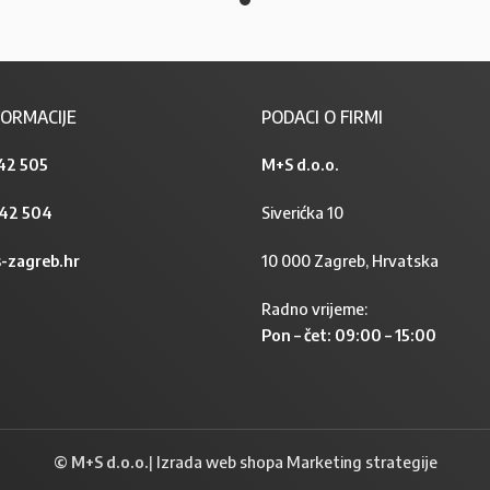
ORMACIJE
PODACI O FIRMI
42 505
M+S d.o.o.
842 504
Siverićka 10
-zagreb.hr
10 000 Zagreb, Hrvatska
Radno vrijeme:
Pon – čet: 09:00 – 15:00
© M+S d.o.o.
|
Izrada web shopa Marketing strategije