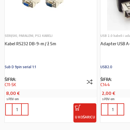
SERIJSKI, PARALENI, PS2 KABELI
USB 2.0 kabeli i ad
Kabel RS232 DB-9-m / ž 5m
Adapter USB A-
Sub D 9pin serial 1:1
USB2.0
ŠIFRA:
ŠIFRA:
C11-5K
C144
8,00
€
2,00
€
s PDV-om
s PDV-om
U KOŠARICU