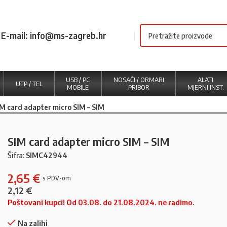
E-mail: info@ms-zagreb.hr
USB / PC
NOSAČI / ORMARI
ALATI
UTP / TEL
MOBILE
PRIBOR
MJERNI INST.
M card adapter micro SIM – SIM
SIM card adapter micro SIM – SIM
Šifra:
SIMC42944
2,65
€
2,12
€
Poštovani kupci! Od 03.08. do 21.08.2024. ne radimo.
Na zalihi