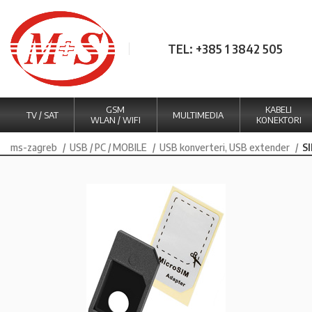
TEL: +385 1 3842 505
GSM
KABELI
TV / SAT
MULTIMEDIA
WLAN / WIFI
KONEKTORI
ms-zagreb
USB / PC / MOBILE
USB konverteri, USB extender
SI