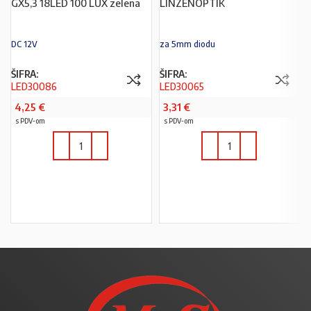
GX5,3 18LED 100 LUX zelena
LINZENOPTIK
DC 12V
za 5mm diodu
ŠIFRA:
ŠIFRA:
LED30086
LED30065
4,25
€
3,31
€
s PDV-om
s PDV-om
U KOŠARICU
U KOŠARICU