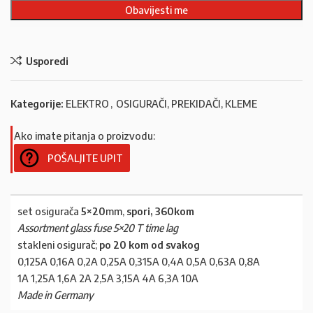
Usporedi
Kategorije:
ELEKTRO
,
OSIGURAČI, PREKIDAČI, KLEME
Ako imate pitanja o proizvodu:
POŠALJITE UPIT
set osigurača
5×20
mm,
spori, 360kom
Assortment glass fuse 5×20 T time lag
stakleni osigurač;
po 20 kom od svakog
0,125A 0,16A 0,2A 0,25A 0,315A 0,4A 0,5A 0,63A 0,8A
1A 1,25A 1,6A 2A 2,5A 3,15A 4A 6,3A 10A
Made in Germany