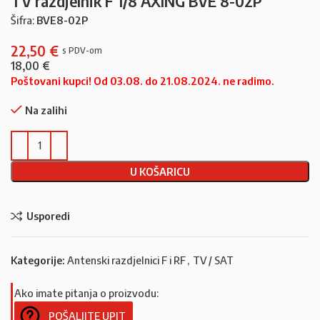
TV razdjelnik F 1/8 AXING BVE 8-02P
Šifra:
BVE8-02P
22,50
€
18,00
€
Poštovani kupci! Od 03.08. do 21.08.2024. ne radimo.
Na zalihi
U KOŠARICU
Usporedi
Kategorije:
Antenski razdjelnici F i RF
,
TV / SAT
Ako imate pitanja o proizvodu:
POŠALJITE UPIT