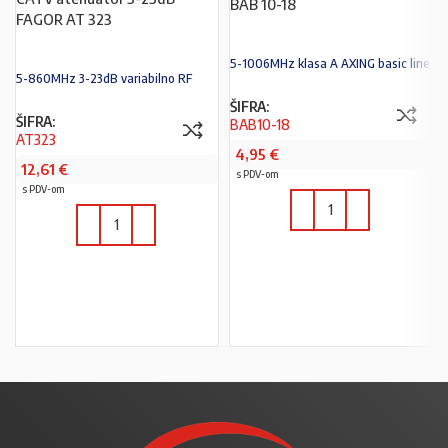
BAB 10-18
FAGOR AT 323
5-1006MHz klasa A AXING basic line
5-860MHz 3-23dB variabilno RF
ŠIFRA:
ŠIFRA:
BAB10-18
AT323
4,95
€
12,61
€
s PDV-om
s PDV-om
U KOŠARICU
U KOŠARICU