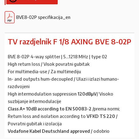
BVE8-02P specifikacija_en
TV razdjelnik F 1/8 AXING BVE 8-02P
BVE 8-02P 4-way splitter | 5…1218 MHz | type 02
High return loss / Visok povratni gubitak
For multimedia-use / Za multimediju
In- and outputs hum-decoupled / Ulazi i izlazi humano-
razdvojeni
High intermodulation suppression
120dBμV
/ Visoko
suzbijanje intermodulacije
Class A+ 10dB according to EN 50083-2
/prema normi;
Return loss and isolation according to
VFKD TS 220
/
Povratni gubitak i izolacija
Vodafone Kabel Deutschland approved
/ odobrio