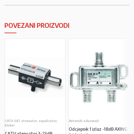
POVEZANI PROIZVODI
CATV SAT atenuator, equalizator,
Antenski oduzimaći
bloker
Odcjepnik 1 izlaz -18dB AXING
CATV atenuator 3-23dB