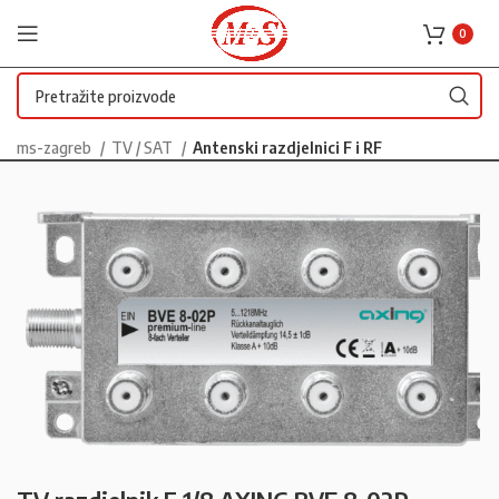
0
ms-zagreb
TV / SAT
Antenski razdjelnici F i RF