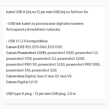
kabel USB A (m) na 12 pin mini USB (m) sa feritom 1m
– USB link kabel za povezivanje digitalne kamere,
fotoaparata ili mobitela i računala
– USB 1.1 i 2.0 kompatibilan
Canon EOS
1DS, EOS D60, EOS D30;
Canon Powershot
600N, powershot S100, powershot G1,
powershot S110, powershot G2, powershot S200,
powershot PRO 90, powershot S230, powershot PRO 90IS,
powershot S10, powershot S20;
Canon Ixus
Digital, Ixus V, Ixus V2, Ixus V3
Canon
Digital LV-S1
USB type A plug – 12 pin mini USB plug, 2,0 m