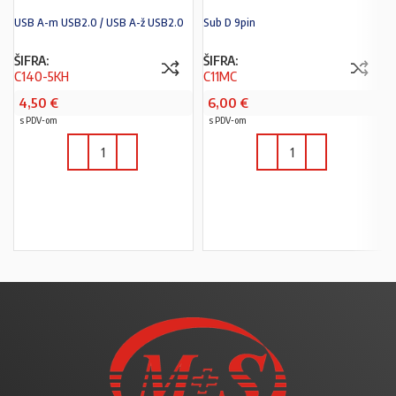
USB A-m USB2.0 / USB A-ž USB2.0
Sub D 9pin
ŠIFRA:
ŠIFRA:
C140-5KH
C11MC
4,50
€
6,00
€
s PDV-om
s PDV-om
U KOŠARICU
U KOŠARICU