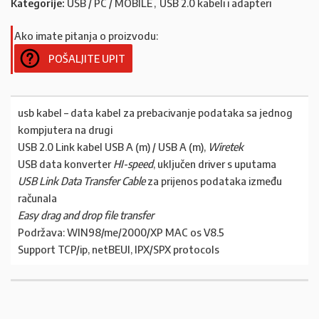
Kategorije:
USB / PC / MOBILE
,
USB 2.0 kabeli i adapteri
Ako imate pitanja o proizvodu:
POŠALJITE UPIT
usb kabel – data kabel za prebacivanje podataka sa jednog
kompjutera na drugi
USB 2.0 Link kabel USB A (m) / USB A (m),
Wiretek
USB data konverter
HI-speed
, uključen driver s uputama
USB Link Data Transfer Cable
za prijenos podataka između
računala
Easy drag and drop file transfer
Podržava: WIN98/me/2000/XP MAC os V8.5
Support TCP/ip, netBEUI, IPX/SPX protocols