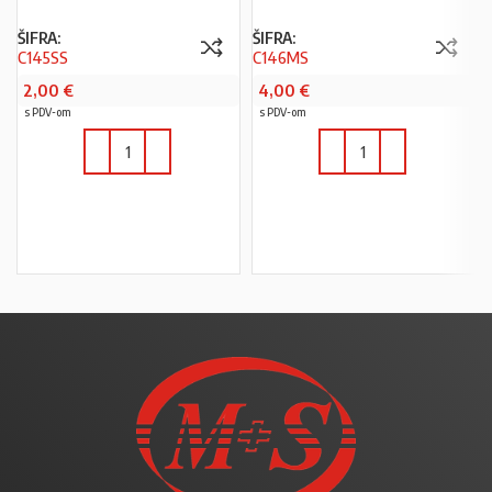
ŠIFRA:
ŠIFRA:
C145SS
C146MS
2,00
€
4,00
€
s PDV-om
s PDV-om
U KOŠARICU
U KOŠARICU