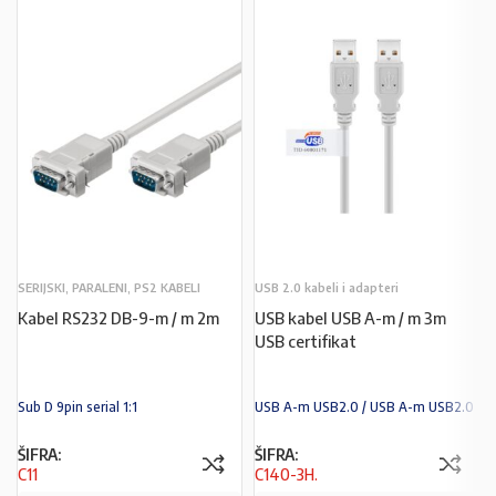
SERIJSKI, PARALENI, PS2 KABELI
USB 2.0 kabeli i adapteri
Kabel RS232 DB-9-m / m 2m
USB kabel USB A-m / m 3m
USB certifikat
Sub D 9pin serial 1:1
USB A-m USB2.0 / USB A-m USB2.0
ŠIFRA:
ŠIFRA:
C11
C140-3H.