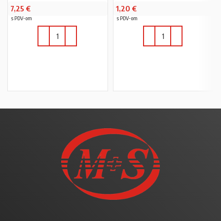
7,25
€
1,20
€
s PDV-om
s PDV-om
U KOŠARICU
U KOŠARICU