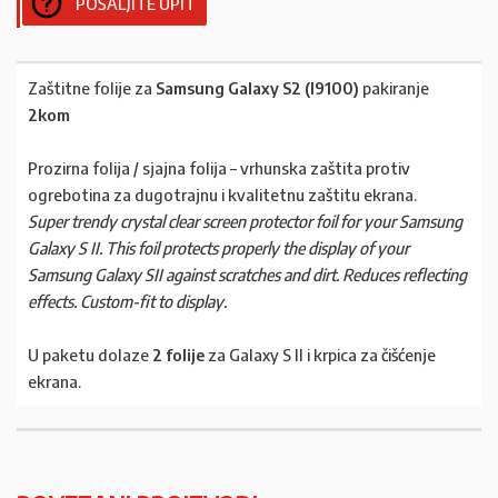
POŠALJITE UPIT
Zaštitne folije za
Samsung Galaxy S2 (I9100)
pakiranje
2kom
Prozirna folija / sjajna folija – vrhunska zaštita protiv
ogrebotina za dugotrajnu i kvalitetnu zaštitu ekrana.
Super trendy crystal clear screen protector foil for your Samsung
Galaxy S II. This foil protects properly the display of your
Samsung Galaxy SII against scratches and dirt. Reduces reflecting
effects. Custom-fit to display.
U paketu dolaze
2 folije
za Galaxy S II i krpica za čišćenje
ekrana.