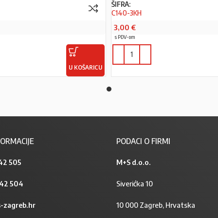
ŠIFRA:
C140-3KH
3,00
€
s PDV-om
U KOŠARICU
ORMACIJE
PODACI O FIRMI
42 505
M+S d.o.o.
842 504
Siverićka 10
-zagreb.hr
10 000 Zagreb, Hrvatska