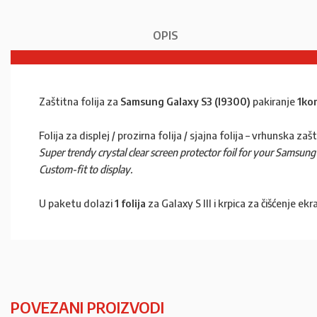
OPIS
Zaštitna folija za
Samsung Galaxy S3 (I9300)
pakiranje
1ko
Folija za displej / prozirna folija / sjajna folija – vrhunska 
Super trendy crystal clear screen protector foil for your Samsung G
Custom-fit to display.
U paketu dolazi
1 folija
za Galaxy S III i krpica za čišćenje ekr
POVEZANI PROIZVODI