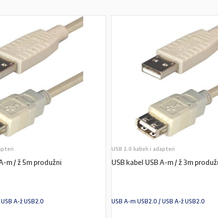
apteri
USB 2.0 kabeli i adapteri
A-m / ž 5m produžni
USB kabel USB A-m / ž 3m produž
 USB A-ž USB2.0
USB A-m USB2.0 / USB A-ž USB2.0