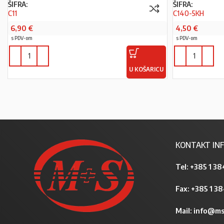
ŠIFRA:
ŠIFRA:
C11
C140-5KH
6,90
€
4,50
€
s PDV-om
s PDV-om
U KOŠARICU
KONTAKT INF
Tel:
+385 1 38
Fax: +385 1 3
Mail:
info@ms