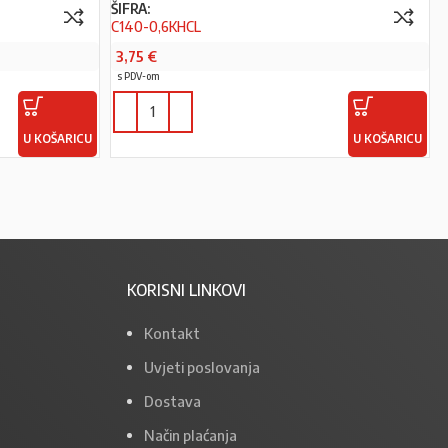
ŠIFRA:
C140-0,6KHCL
3,75
€
s PDV-om
U KOŠARICU
U KOŠARICU
KORISNI LINKOVI
Kontakt
Uvjeti poslovanja
Dostava
Način plaćanja