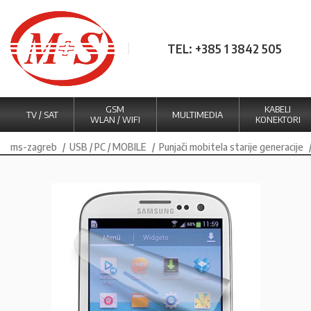
TEL: +385 1 3842 505
GSM
KABELI
TV / SAT
MULTIMEDIA
WLAN / WIFI
KONEKTORI
ms-zagreb
USB / PC / MOBILE
Punjači mobitela starije generacije