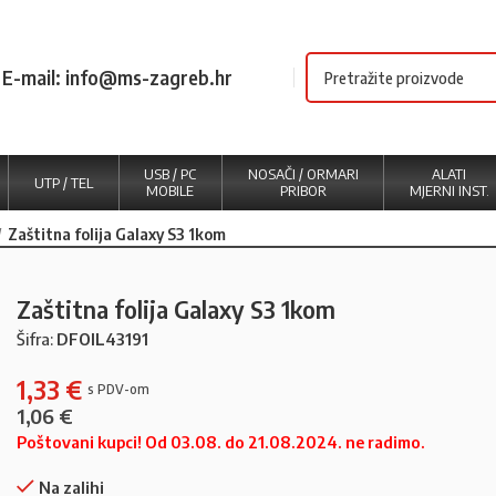
E-mail: info@ms-zagreb.hr
USB / PC
NOSAČI / ORMARI
ALATI
UTP / TEL
MOBILE
PRIBOR
MJERNI INST.
Zaštitna folija Galaxy S3 1kom
Zaštitna folija Galaxy S3 1kom
Šifra:
DFOIL43191
1,33
€
1,06
€
Poštovani kupci! Od 03.08. do 21.08.2024. ne radimo.
Na zalihi