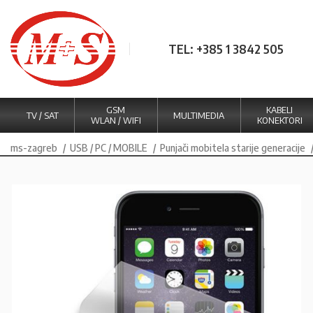
TEL: +385 1 3842 505
GSM
KABELI
TV / SAT
MULTIMEDIA
WLAN / WIFI
KONEKTORI
ms-zagreb
USB / PC / MOBILE
Punjači mobitela starije generacije