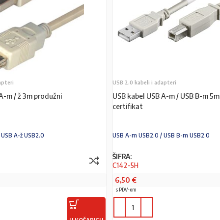
apteri
USB 2.0 kabeli i adapteri
A-m / ž 3m produžni
USB kabel USB A-m / USB B-m 5m 
certifikat
 USB A-ž USB2.0
USB A-m USB2.0 / USB B-m USB2.0
ŠIFRA:
C142-5H
6,50
€
s PDV-om