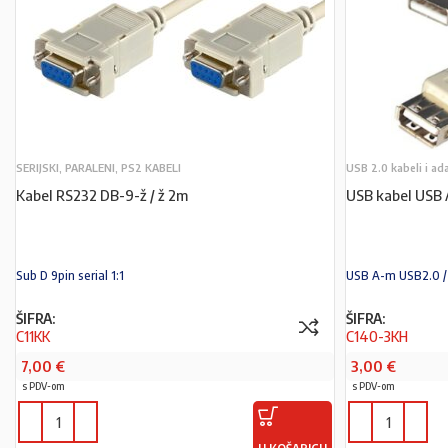
SERIJSKI, PARALENI, PS2 KABELI
USB 2.0 kabeli i ad
Kabel RS232 DB-9-ž / ž 2m
USB kabel USB 
Sub D 9pin serial 1:1
USB A-m USB2.0 /
ŠIFRA:
ŠIFRA:
C11KK
C140-3KH
7,00
€
3,00
€
s PDV-om
s PDV-om