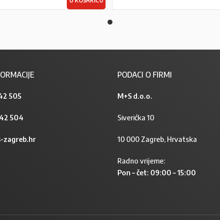
U KOŠARICU
ORMACIJE
PODACI O FIRMI
42 505
M+S d.o.o.
842 504
Siverićka 10
-zagreb.hr
10 000 Zagreb, Hrvatska
Radno vrijeme:
Pon – čet: 09:00 – 15:00