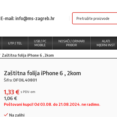
E-mail: info@ms-zagreb.hr
USB / PC
NOSAČI / ORMARI
ALATI
UTP / TEL
MOBILE
PRIBOR
MJERNI INST.
Zaštitna folija iPhone 6 , 2kom
Zaštitna folija iPhone 6 , 2kom
Šifra:
DFOIL40801
1,33
€
1,06
€
Poštovani kupci! Od 03.08. do 21.08.2024. ne radimo.
Na zalihi