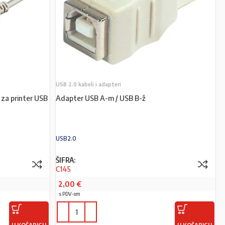
USB 2.0 kabeli i adapteri
za printer USB
Adapter USB A-m / USB B-ž
USB2.0
ŠIFRA:
C145
2,00
€
s PDV-om