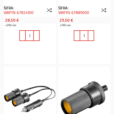
ŠIFRA:
ŠIFRA:
WKF113-67824100
WKF113-67889000
28,50
€
29,50
€
s PDV-om
s PDV-om
U KOŠARICU
U KOŠARICU