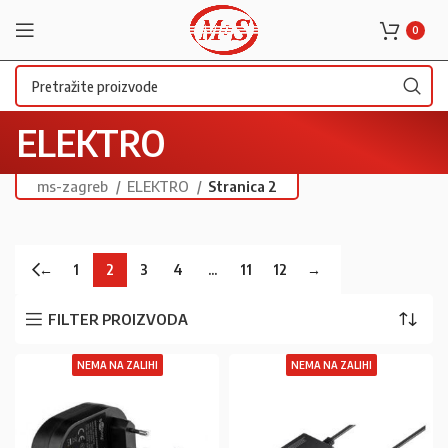
0
ELEKTRO
ms-zagreb
ELEKTRO
Stranica 2
←
1
2
3
4
…
11
12
→
FILTER PROIZVODA
NEMA NA ZALIHI
NEMA NA ZALIHI