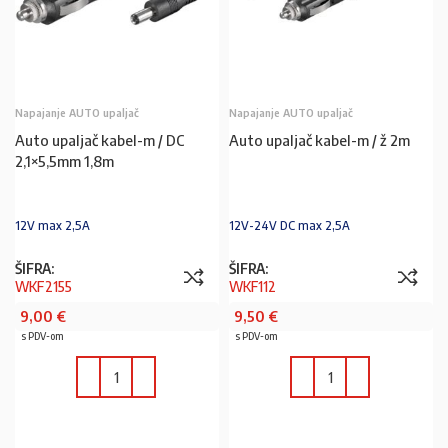
Napajanje AUTO upaljač
Napajanje AUTO upaljač
Auto upaljač kabel-m / DC
Auto upaljač kabel-m / ž 2m
2,1×5,5mm 1,8m
12V max 2,5A
12V-24V DC max 2,5A
ŠIFRA:
ŠIFRA:
WKF2155
WKF112
9,00
€
9,50
€
s PDV-om
s PDV-om
U KOŠARICU
U KOŠARICU