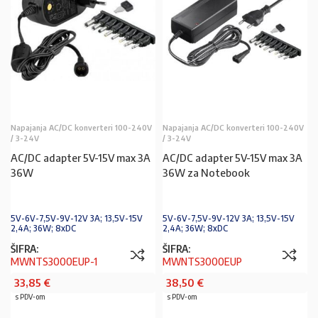
Napajanja AC/DC konverteri 100-240V
Napajanja AC/DC konverteri 100-240V
/ 3-24V
/ 3-24V
AC/DC adapter 5V-15V max 3A
AC/DC adapter 5V-15V max 3A
36W
36W za Notebook
5V-6V-7,5V-9V-12V 3A; 13,5V-15V
5V-6V-7,5V-9V-12V 3A; 13,5V-15V
2,4A; 36W; 8xDC
2,4A; 36W; 8xDC
ŠIFRA:
ŠIFRA:
MWNTS3000EUP-1
MWNTS3000EUP
33,85
€
38,50
€
s PDV-om
s PDV-om