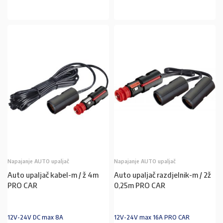
Napajanje AUTO upaljač
Napajanje AUTO upaljač
Auto upaljač kabel-m / ž 4m
Auto upaljač razdjelnik-m / 2ž
PRO CAR
0,25m PRO CAR
12V-24V DC max 8A
12V-24V max 16A PRO CAR