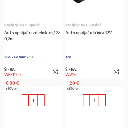
Napajanje AUTO upaljač
Napajanje AUTO upaljač
Auto upaljač razdjelnik-m / 2ž
Auto upaljač utičnica 12V
0,2m
12V-24V max 2,5A
12V
ŠIFRA:
ŠIFRA:
WKF112-2
WV1K
6,80
€
1,20
€
s PDV-om
s PDV-om
U KOŠARICU
U KOŠARICU