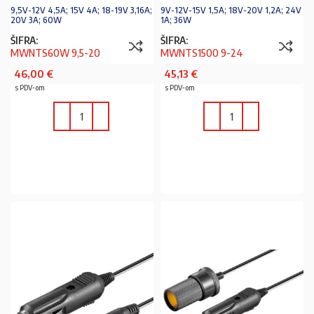
9,5V-12V 4,5A; 15V 4A; 18-19V 3,16A;
9V-12V-15V 1,5A; 18V-20V 1,2A; 24V
20V 3A; 60W
1A; 36W
ŠIFRA:
ŠIFRA:
MWNTS60W 9,5-20
MWNTS1500 9-24
46,00
€
45,13
€
s PDV-om
s PDV-om
U KOŠARICU
U KOŠARICU