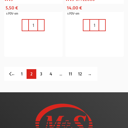
5,50
€
14,00
€
s PDV-om
s PDV-om
U KOŠARICU
U KOŠARICU
←
1
2
3
4
…
11
12
→