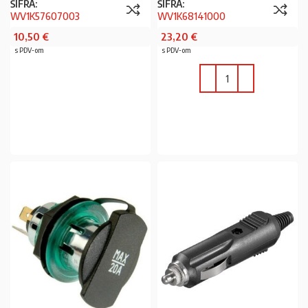
ŠIFRA:
ŠIFRA:
WV1K57607003
WV1K68141000
10,50
€
23,20
€
s PDV-om
s PDV-om
PROČITAJ VIŠE
U KOŠARICU