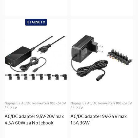
PROČITAJ VIŠE
PROČITAJ VIŠE
ISTAKNUTO
Napajanja AC/DC konverteri 100-240V
Napajanja AC/DC konverteri 100-240V
/ 3-24V
/ 3-24V
AC/DC adapter 9,5V-20V max
AC/DC adapter 9V-24V max
4,5A 60W za Notebook
1,5A 36W