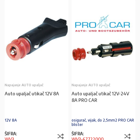
Napajanje AUTO upaljač
Napajanje AUTO upaljač
Auto upaljač utikač 12V 8A
Auto upaljač utikač 12V-24V
8A PRO CAR
12V 8A
osigurač, vijak, do 2,5mm2 PRO CAR
blister
ŠIFRA:
ŠIFRA:
WV3
WV3-67722000