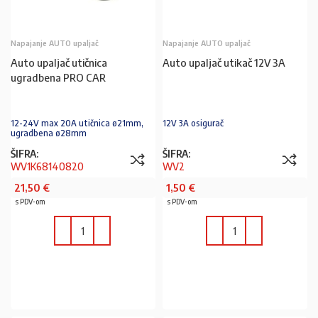
Napajanje AUTO upaljač
Napajanje AUTO upaljač
Auto upaljač utičnica
Auto upaljač utikač 12V 3A
ugradbena PRO CAR
12-24V max 20A utičnica ø21mm,
12V 3A osigurač
ugradbena ø28mm
ŠIFRA:
ŠIFRA:
WV1K68140820
WV2
21,50
€
1,50
€
s PDV-om
s PDV-om
U KOŠARICU
U KOŠARICU