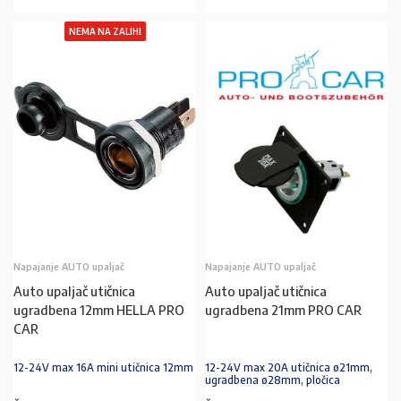
NEMA NA ZALIHI
Napajanje AUTO upaljač
Napajanje AUTO upaljač
Auto upaljač utičnica
Auto upaljač utičnica
ugradbena 12mm HELLA PRO
ugradbena 21mm PRO CAR
CAR
12-24V max 16A mini utičnica 12mm
12-24V max 20A utičnica ø21mm,
ugradbena ø28mm, pločica