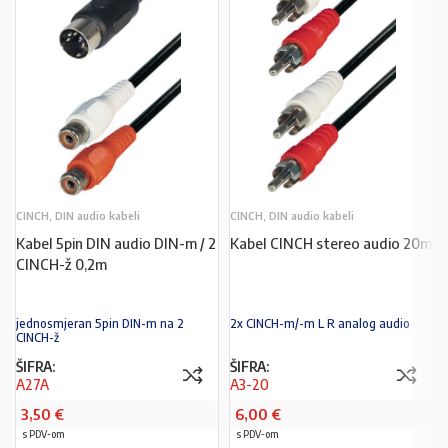
CINCH, DIN audio kabeli
CINCH, DIN audio kabeli
Kabel 5pin DIN audio DIN-m / 2
Kabel CINCH stereo audio 20m
CINCH-ž 0,2m
jednosmjeran 5pin DIN-m na 2
2x CINCH-m/-m L R analog audio
CINCH-ž
ŠIFRA:
ŠIFRA:
A27A
A3-20
3,50
€
6,00
€
s PDV-om
s PDV-om