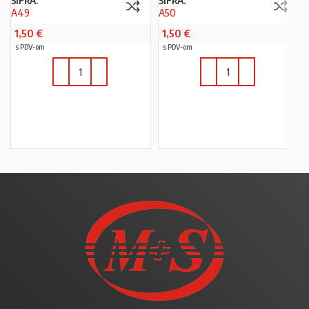
ŠIFRA:
ŠIFRA:
A49
A50
1,50
€
1,50
€
s PDV-om
s PDV-om
U KOŠARICU
U KOŠARICU