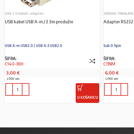
USB 2.0 kabeli i adapteri
SERIJSKI, PARALENI
USB kabel USB A-m / ž 3m produžni
Adapter RS232 
USB A-m USB2.0 / USB A-ž USB2.0
Sub D 9pin
ŠIFRA:
ŠIFRA:
C140-3KH
C11NM
3,00
€
6,00
€
s PDV-om
s PDV-om
U KOŠARICU