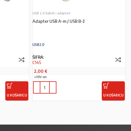
USB 2.0 kabeli i adapteri
Adapter USB A-m / USB B-ž
USB2.0
ŠIFRA:
C145
2,00
€
s PDV-om
U KOŠARICU
U KOŠARICU