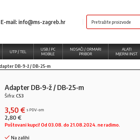
E-mail: info@ms-zagreb.hr
USB / PC
NOSAČI / ORMARI
ALATI
UTP / TEL
MOBILE
PRIBOR
MJERNI INST.
dapter DB-9-ž / DB-25-m
Adapter DB-9-ž / DB-25-m
Šifra:
C53
3,50
€
2,80
€
Poštovani kupci! Od 03.08. do 21.08.2024. ne radimo.
Na zalihi