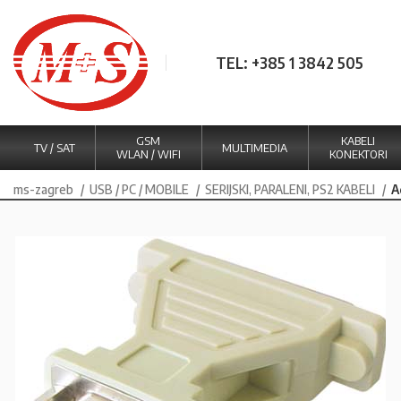
TEL: +385 1 3842 505
GSM
KABELI
TV / SAT
MULTIMEDIA
WLAN / WIFI
KONEKTORI
ms-zagreb
USB / PC / MOBILE
SERIJSKI, PARALENI, PS2 KABELI
A