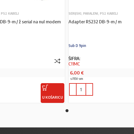
, PS2 KABELI
SERIJSKI, PARALENI, PS2 KABELI
DB-9-m / ž serial na nul modem
Adapter RS232 DB-9-m / m
Sub D 9pin
ŠIFRA:
C11MC
6,00
€
s PDV-om
U KOŠARICU