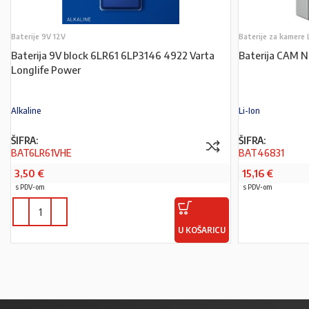
Baterije 9V 12V
Baterije za kamere 
Baterija 9V block 6LR61 6LP3146 4922 Varta
Baterija CAM 
Longlife Power
Alkaline
Li-Ion
ŠIFRA:
ŠIFRA:
BAT6LR61VHE
BAT46831
3,50
€
15,16
€
s PDV-om
s PDV-om
U KOŠARICU