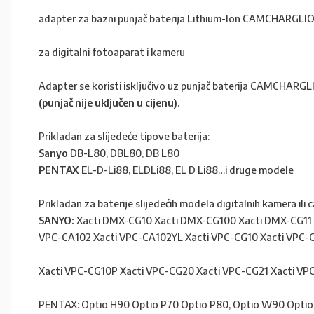
adapter za bazni punjač baterija Lithium-Ion CAMCHARGLI
za digitalni fotoaparat i kameru
Adapter se koristi isključivo uz punjač baterija CAMCHARG
(punjač nije uključen u cijenu)
.
Prikladan za slijedeće tipove baterija:
Sanyo
DB-L80, DBL80, DB L80
PENTAX
EL-D-Li88, ELDLi88, EL D Li88…i druge modele
Prikladan za baterije slijedećih modela digitalnih kamera ili
SANYO:
Xacti DMX-CG10 Xacti DMX-CG100 Xacti DMX-CG11 
VPC-CA102 Xacti VPC-CA102YL Xacti VPC-CG10 Xacti VPC
Xacti VPC-CG10P Xacti VPC-CG20 Xacti VPC-CG21 Xacti VP
PENTAX: Optio H90 Optio P70 Optio P80, Optio W90 Opti