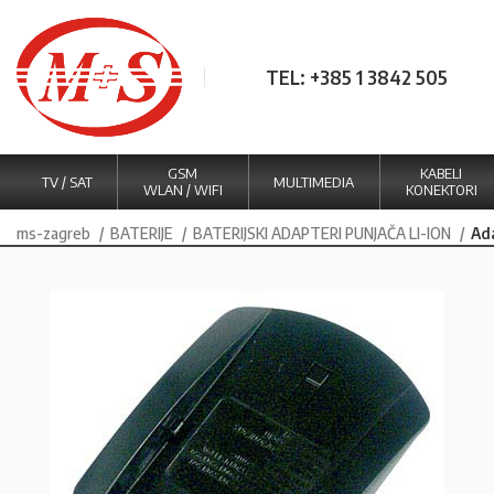
TEL: +385 1 3842 505
GSM
KABELI
TV / SAT
MULTIMEDIA
WLAN / WIFI
KONEKTORI
ms-zagreb
BATERIJE
BATERIJSKI ADAPTERI PUNJAČA LI-ION
Ad