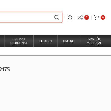
0
0
PROMAX
GRAFIČKI
ELEKTRO
BATERIJE
MJERNI INST.
MATERIJAL
2175