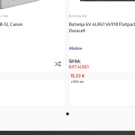
Li-Ion
Baterije 6V
NB-5L Canon
Baterija 6V 4LR61 V4918 Flatpac
Duracell
Alkaline
ŠIFRA:
BAT4LR61
15,53
€
s PDV-om
PROČITAJ VIŠE
PROČITAJ VIŠE