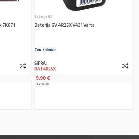
Baterije 6V
k 7K67 J
Baterija 6V 4R25X V431 Varta
Zinc chloride
ŠIFRA:
BAT4R25X
9,90
€
s PDV-om
PROČITAJ VIŠE