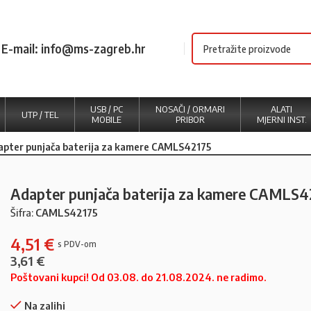
E-mail: info@ms-zagreb.hr
USB / PC
NOSAČI / ORMARI
ALATI
UTP / TEL
MOBILE
PRIBOR
MJERNI INST.
apter punjača baterija za kamere CAMLS42175
Adapter punjača baterija za kamere CAMLS4
Šifra:
CAMLS42175
4,51
€
3,61
€
Poštovani kupci! Od 03.08. do 21.08.2024. ne radimo.
Na zalihi