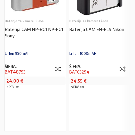
Baterije za kamere Li-Ion
Baterije za kamere Li-Ion
Baterija CAM NP-BG1 NP-FG1
Baterija CAM EN-EL9 Nikon
Sony
Li-Ion 950mAh
Li-Ion 1000mAH
ŠIFRA:
ŠIFRA:
BAT48793
BAT63294
24,00
€
24,55
€
s PDV-om
s PDV-om
PROČITAJ VIŠE
U KOŠARICU