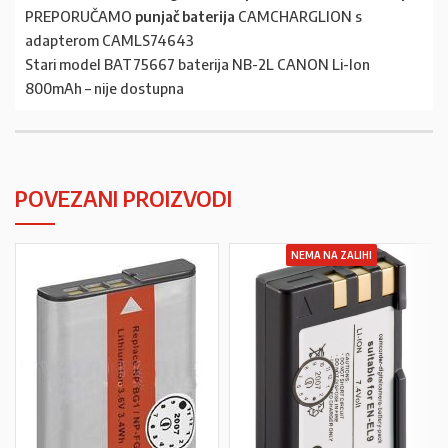
PREPORUČAMO
punjač baterija
CAMCHARGLION s
adapterom CAMLS74643
Stari model BAT75667 baterija NB-2L CANON Li-Ion
800mAh – nije dostupna
POVEZANI PROIZVODI
NEMA NA ZALIHI