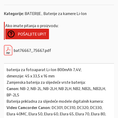
Kategorije:
BATERIJE
,
Baterije za kamere Li-Ion
Ako imate pitanja o proizvodu:
POŠALJITE UPIT
bat76667_75667.pdf
baterija za fotoaparat Li-Ion 800mAh 7,4V;
dimenzije: 45 x 33,5 x 16 mm
Zamjenska baterija za slijedeće vrste baterija:
Canon:
NB-2, NB-2L, NB-2LH, NB 2LH, NB2, NB2L, NB2LH,
BP-2L5
Baterija prikladna za slijedeće modele digitalnih kamera:
Video Camcorder Canon:
DC301, DC310, DC320, DC330,
Elura 40MC, Elura 50, Elura 60, Elura 65, Elura 70, Elura 80,