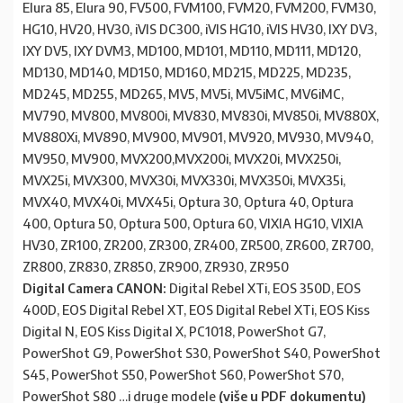
Elura 85, Elura 90, FV500, FVM100, FVM20, FVM200, FVM30,
HG10, HV20, HV30, iVIS DC300, iVIS HG10, iVIS HV30, IXY DV3,
IXY DV5, IXY DVM3, MD100, MD101, MD110, MD111, MD120,
MD130, MD140, MD150, MD160, MD215, MD225, MD235,
MD245, MD255, MD265, MV5, MV5i, MV5iMC, MV6iMC,
MV790, MV800, MV800i, MV830, MV830i, MV850i, MV880X,
MV880Xi, MV890, MV900, MV901, MV920, MV930, MV940,
MV950, MV900, MVX200,MVX200i, MVX20i, MVX250i,
MVX25i, MVX300, MVX30i, MVX330i, MVX350i, MVX35i,
MVX40, MVX40i, MVX45i, Optura 30, Optura 40, Optura
400, Optura 50, Optura 500, Optura 60, VIXIA HG10, VIXIA
HV30, ZR100, ZR200, ZR300, ZR400, ZR500, ZR600, ZR700,
ZR800, ZR830, ZR850, ZR900, ZR930, ZR950
Digital Camera CANON:
Digital Rebel XTi, EOS 350D, EOS
400D, EOS Digital Rebel XT, EOS Digital Rebel XTi, EOS Kiss
Digital N, EOS Kiss Digital X, PC1018, PowerShot G7,
PowerShot G9, PowerShot S30, PowerShot S40, PowerShot
S45, PowerShot S50, PowerShot S60, PowerShot S70,
PowerShot S80 …i druge modele
(više u PDF dokumentu)