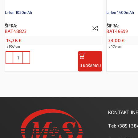
Li-Ion 1050mAh
Li-Ion 1400mAh
ŠIFRA:
ŠIFRA:
BAT48823
BAT46699
15,26
€
23,00
€
s PDV-om
s PDV-om
U KOŠARICU
KONTAKT INF
Tel:
+385 1 38