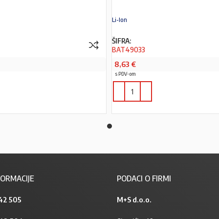
Li-Ion
ŠIFRA:
BAT49033
8,63
€
s PDV-om
PROČITAJ VIŠE
ORMACIJE
PODACI O FIRMI
42 505
M+S d.o.o.