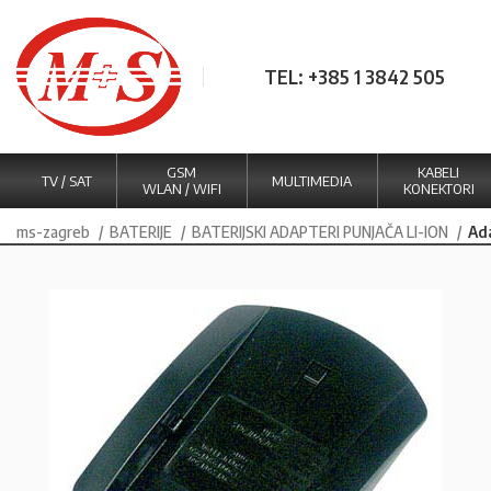
TEL: +385 1 3842 505
GSM
KABELI
TV / SAT
MULTIMEDIA
WLAN / WIFI
KONEKTORI
ms-zagreb
BATERIJE
BATERIJSKI ADAPTERI PUNJAČA LI-ION
Ad