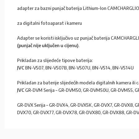
adapter za bazni punjač baterija Lithium-Ion CAMCHARGLI
za digitalni fotoaparat i kameru
Adapter se koristi isključivo uz punjač baterija CAMCHARG
(punjač nije uključen u cijenu)
.
Prikladan za slijedeće tipove baterija:
JVC
BN-V507, BN-V507B, BN-V507U, BN-V514, BN-V514U
Prikladan za baterije slijedećih modela digitalnih kamera ili
JVC
GR-DVM Serija – GR-DVM50, GR-DVM50U, GR-DVM55,
GR-DVX Serija – GR-DVX4, GR-DVX5K, GR-DVX7, GR-DVX8,
DVX70, GR-DVX77, GR-DVX78, GR-DVX80, GR-DVX88, GR-D