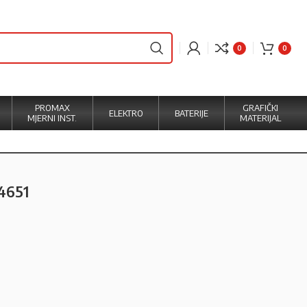
0
0
PROMAX
GRAFIČKI
ELEKTRO
BATERIJE
MJERNI INST.
MATERIJAL
4651