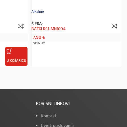
Alkaline
ŠIFRA:
BAT6LR61-MN1604
7,90
€
s PDV-om
U KOŠARICU
PROČITAJ VIŠE
KORISNI LINKOVI
Kontakt
Uvjeti poslovanja