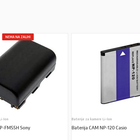
NEMA NA ZALIHI
Li-Ion
Baterije za kamere Li-Ion
NP-FM55H Sony
Baterija CAM NP-120 Casio