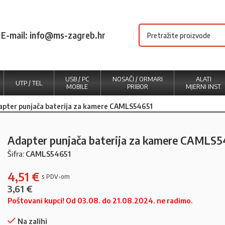
E-mail: info@ms-zagreb.hr
USB / PC
NOSAČI / ORMARI
ALATI
UTP / TEL
MOBILE
PRIBOR
MJERNI INST.
apter punjača baterija za kamere CAMLS54651
Adapter punjača baterija za kamere CAMLS5
Šifra:
CAMLS54651
4,51
€
3,61
€
Poštovani kupci! Od 03.08. do 21.08.2024. ne radimo.
Na zalihi