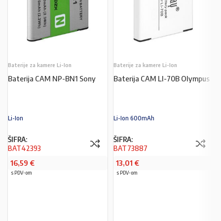
Baterije za kamere Li-Ion
Baterije za kamere Li-Ion
Baterija CAM NP-BN1 Sony
Baterija CAM LI-70B Olympus
Li-Ion
Li-Ion 600mAh
ŠIFRA:
ŠIFRA:
BAT42393
BAT73887
16,59
€
13,01
€
s PDV-om
s PDV-om
PROČITAJ VIŠE
PROČITAJ VIŠE