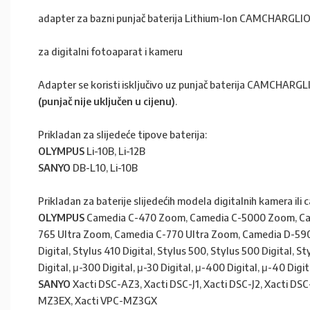
adapter za bazni punjač baterija Lithium-Ion CAMCHARGLI
za digitalni fotoaparat i kameru
Adapter se koristi isključivo uz punjač baterija CAMCHARG
(punjač nije uključen u cijenu)
.
Prikladan za slijedeće tipove baterija:
OLYMPUS
Li-10B, Li-12B
SANYO
DB-L10, Li-10B
Prikladan za baterije slijedećih modela digitalnih kamera ili
OLYMPUS
Camedia C-470 Zoom, Camedia C-5000 Zoom, Ca
765 Ultra Zoom, Camedia C-770 Ultra Zoom, Camedia D-590 Z
Digital, Stylus 410 Digital, Stylus 500, Stylus 500 Digital, St
Digital, μ-300 Digital, μ-30 Digital, μ-400 Digital, μ-40 Digit
SANYO
Xacti DSC-AZ3, Xacti DSC-J1, Xacti DSC-J2, Xacti DS
MZ3EX, Xacti VPC-MZ3GX