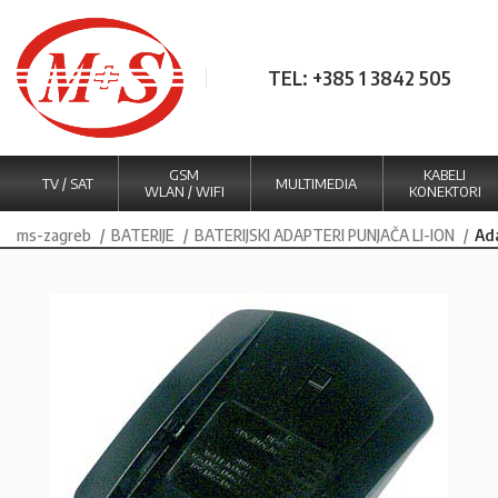
TEL: +385 1 3842 505
GSM
KABELI
TV / SAT
MULTIMEDIA
WLAN / WIFI
KONEKTORI
ms-zagreb
BATERIJE
BATERIJSKI ADAPTERI PUNJAČA LI-ION
Ad