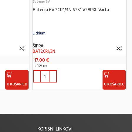
Baterije 6V
Baterija 6V 2CR1/3N 6231 V28PXL Varta
Lithium
ŠIFRA:
BAT2CR1/3N
17,00
€
s PDV-om
U KOŠARICU
U KOŠARICU
KORISNI LINKOVI