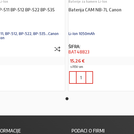
Li-Ion
Baterije za kamere Li-Ion
P-511 BP-512 BP-522 BP-535
Baterija CAM NB-7L Canon
11, BP-512, BP-522, BP-535...Canon
Li-Ion 1050mAh
Ion
ŠIFRA:
BAT48823
15,26
€
s PDV-om
PROČITAJ VIŠE
ORMACIJE
PODACI O FIRMI