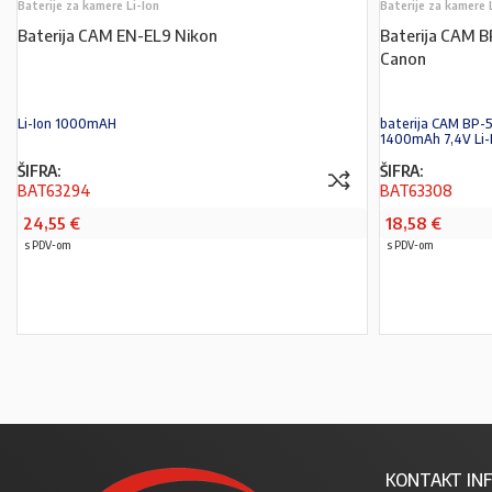
Baterije za kamere Li-Ion
Baterije za kamere 
Baterija CAM EN-EL9 Nikon
Baterija CAM B
Canon
Li-Ion 1000mAH
baterija CAM BP-5
1400mAh 7,4V Li-
ŠIFRA:
ŠIFRA:
BAT63294
BAT63308
24,55
€
18,58
€
s PDV-om
s PDV-om
PROČITAJ VIŠE
KONTAKT INF