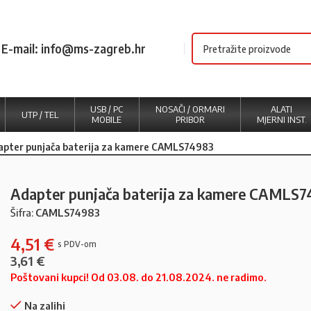
E-mail: info@ms-zagreb.hr
USB / PC
NOSAČI / ORMARI
ALATI
UTP / TEL
MOBILE
PRIBOR
MJERNI INST.
apter punjača baterija za kamere CAMLS74983
Adapter punjača baterija za kamere CAMLS
Šifra:
CAMLS74983
4,51
€
3,61
€
Poštovani kupci! Od 03.08. do 21.08.2024. ne radimo.
Na zalihi