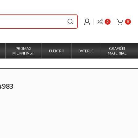
0
0
PROMAX
GRAFIČKI
ELEKTRO
BATERIJE
MJERNI INST.
MATERIJAL
74983