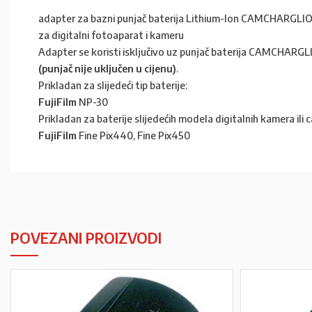
adapter za bazni punjač baterija Lithium-Ion CAMCHARGLI
za digitalni fotoaparat i kameru
Adapter se koristi isključivo uz punjač baterija CAMCHARG
(punjač nije uključen u cijenu)
.
Prikladan za slijedeći tip baterije:
FujiFilm
NP-30
Prikladan za baterije slijedećih modela digitalnih kamera ili
FujiFilm
Fine Pix440, Fine Pix450
POVEZANI PROIZVODI