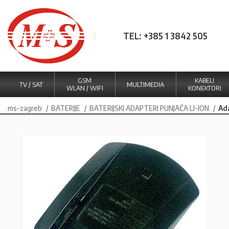
TEL: +385 1 3842 505
GSM
KABELI
TV / SAT
MULTIMEDIA
WLAN / WIFI
KONEKTORI
ms-zagreb
BATERIJE
BATERIJSKI ADAPTERI PUNJAČA LI-ION
Ad