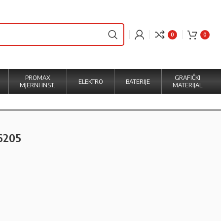
0
0
PROMAX
GRAFIČKI
ELEKTRO
BATERIJE
MJERNI INST.
MATERIJAL
76205