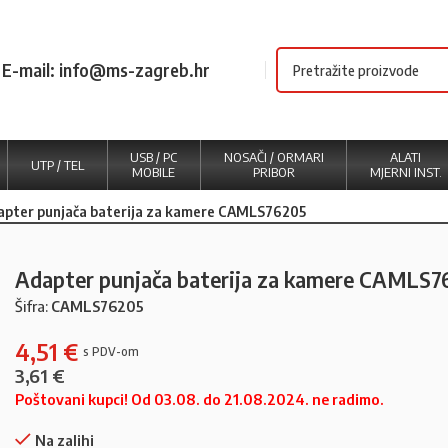
E-mail: info@ms-zagreb.hr
USB / PC
NOSAČI / ORMARI
ALATI
UTP / TEL
MOBILE
PRIBOR
MJERNI INST.
apter punjača baterija za kamere CAMLS76205
Adapter punjača baterija za kamere CAMLS
Šifra:
CAMLS76205
4,51
€
3,61
€
Poštovani kupci! Od 03.08. do 21.08.2024. ne radimo.
Na zalihi