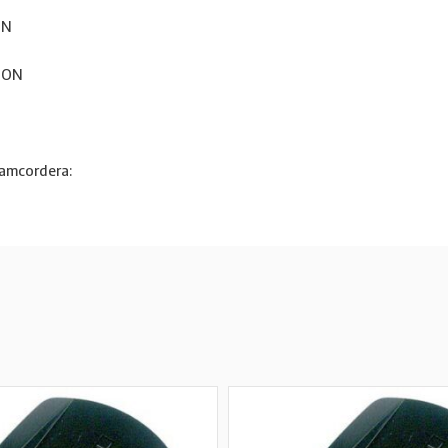
ON
LION
 camcordera: