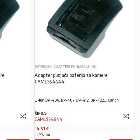
BATERIJSKI ADAPTERI PUNJAČA LI-ION
re
Adapter punjača baterija za kamere
CAMLS54644
Li-Ion BP-406, BP-407, BP-412, BP-422... Canon
ŠIFRA:
CAMLS54644
4,51
€
s PDV-om