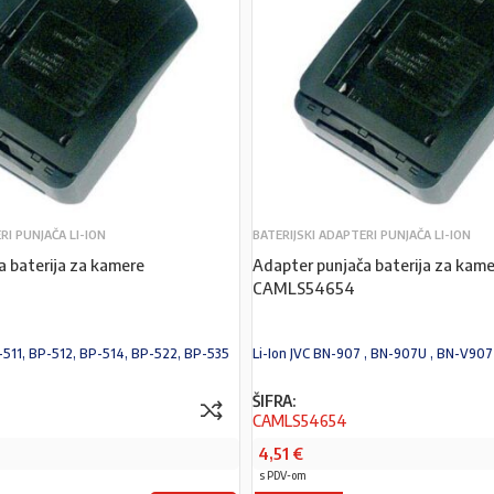
RI PUNJAČA LI-ION
BATERIJSKI ADAPTERI PUNJAČA LI-ION
a baterija za kamere
Adapter punjača baterija za kame
CAMLS54654
-511, BP-512, BP-514, BP-522, BP-535
Li-Ion JVC BN-907 , BN-907U , BN-V907
ŠIFRA:
CAMLS54654
4,51
€
s PDV-om