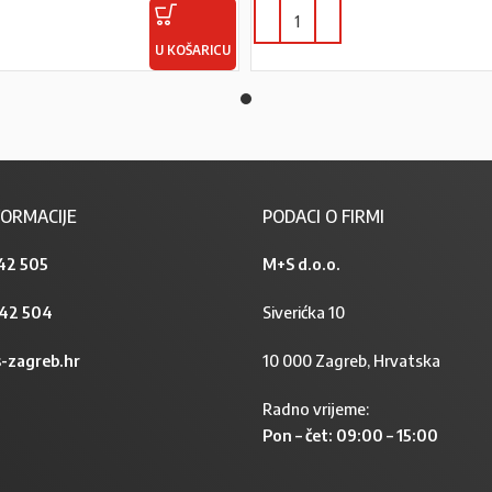
U KOŠARICU
ORMACIJE
PODACI O FIRMI
42 505
M+S d.o.o.
842 504
Siverićka 10
-zagreb.hr
10 000 Zagreb, Hrvatska
Radno vrijeme:
Pon – čet: 09:00 – 15:00