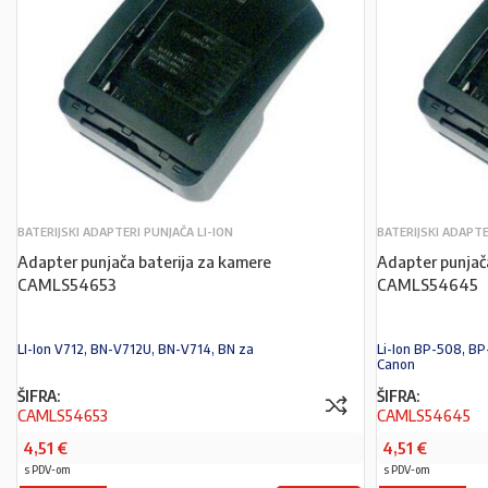
BATERIJSKI ADAPTERI PUNJAČA LI-ION
BATERIJSKI ADAPTE
Adapter punjača baterija za kamere
Adapter punjač
CAMLS54653
CAMLS54645
LI-Ion V712, BN-V712U, BN-V714, BN za
Li-Ion BP-508, BP
Canon
ŠIFRA:
ŠIFRA:
CAMLS54653
CAMLS54645
4,51
€
4,51
€
s PDV-om
s PDV-om