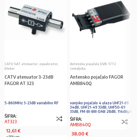
CATV SAT atenuator, equalizator,
Antenska pojačala DVB-T/T2
bloker
zemaljska
CATV atenuator 3-23dB
Antensko pojačalo FAGOR
FAGOR AT 323
AMB840Q
5-860MHz 3-23dB variabilno RF
vanjsko pojačalo 4 ulaza UHF21-69
34dB, UHF21-49 33dB, UHF50-69
33dB, FM-BI-BIII-DAB 28dB, 114dBµV
ŠIFRA:
ŠIFRA:
AT323
AMB840Q
12,61
€
38,00
€
s PDV-om