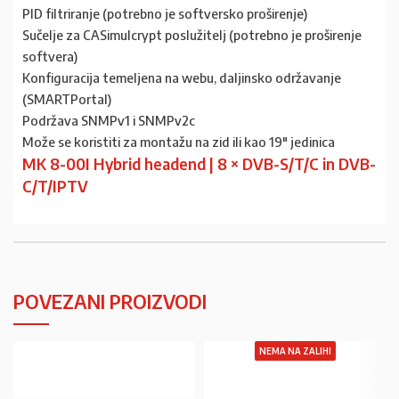
PID filtriranje (potrebno je softversko proširenje)
Sučelje za CASimulcrypt poslužitelj (potrebno je proširenje
softvera)
Konfiguracija temeljena na webu, daljinsko održavanje
(SMARTPortal)
Podržava SNMPv1 i SNMPv2c
Može se koristiti za montažu na zid ili kao 19″ jedinica
MK 8-00I Hybrid headend | 8 × DVB-S/T/C in DVB-
C/T/IPTV
POVEZANI PROIZVODI
NEMA NA ZALIHI