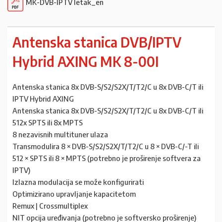
MK-DVB-IPTV letak_en
Antenska stanica DVB/IPTV
Hybrid AXING MK 8-00I
Antenska stanica 8x DVB-S/S2/S2X/T/T2/C u 8x DVB-C/T ili
IPTV Hybrid AXING
Antenska stanica 8x DVB-S/S2/S2X/T/T2/C u 8x DVB-C/T ili
512x SPTS ili 8x MPTS
8 nezavisnih multituner ulaza
Transmodulira 8 × DVB-S/S2/S2X/T/T2/C u 8 × DVB-C/-T ili
512 × SPTS ili 8 × MPTS (potrebno je proširenje softvera za
IPTV)
Izlazna modulacija se može konfigurirati
Optimizirano upravljanje kapacitetom
Remux | Crossmultiplex
NIT opcija uređivanja (potrebno je softversko proširenje)