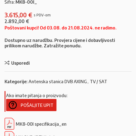
Šifra:
MK8-00I_
3.615,00
€
2.892,00
€
Poštovani kupci! Od 03.08. do 21.08.2024. ne radimo.
Dostupno uz narudžbu. Provjera cijene i dobavljivosti
prilikom narudžbe. Zatražite ponudu.
Usporedi
Kategorije:
Antenska stanica DVB AXING
,
TV / SAT
Ako imate pitanja o proizvodu:
POŠALJITE UPIT
MK8-00I specifikacija_en