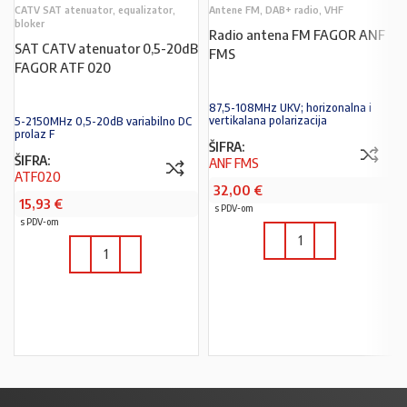
CATV SAT atenuator, equalizator,
Antene FM, DAB+ radio, VHF
bloker
Radio antena FM FAGOR ANF
SAT CATV atenuator 0,5-20dB
FMS
FAGOR ATF 020
87,5-108MHz UKV; horizonalna i
vertikalana polarizacija
5-2150MHz 0,5-20dB variabilno DC
prolaz F
ŠIFRA:
ŠIFRA:
ANF FMS
ATF020
32,00
€
15,93
€
s PDV-om
s PDV-om
U KOŠARICU
U KOŠARICU