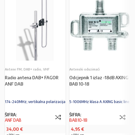
Antene FM, DAB+ radio, VHF
Antenski oduzimaći
Radio antena DAB+ FAGOR
Odcjepnik 1 izlaz -18dB AXING
ANF DAB
BAB 10-18
174-240MHz; vertikalna polarizacija
5-1006MHz klasa A AXING basic line
ŠIFRA:
ŠIFRA:
ANF DAB
BAB10-18
34,00
€
4,95
€
s PDV-om
s PDV-om