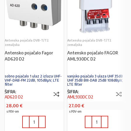
Antenska pojačala DVB-T/T2
Antenska pojačala DVB-T/T2
zemaljska
zemaljska
Antensko pojačalo Fagor
Antensko pojačalo FAGOR
AD620 D2
AML930DC D2
sobno pojačalo 1 ulaz 2 izlaza UHF-
vanjsko pojačalo 3 ulaza UHF 35dB
VHF-DAB-FM 22dB, 105dBµV, LTE
UHF 35dB BIII-DAB 25dB 108dBµV,
filter
LTE filter
ŠIFRA:
ŠIFRA:
AD620 D2
AML930DC D2
28,00
€
27,00
€
s PDV-om
s PDV-om