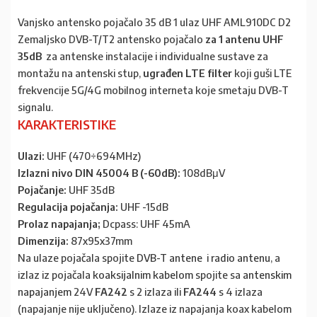
Vanjsko antensko pojačalo 35 dB 1 ulaz UHF AML910DC D2
Zemaljsko DVB-T/T2 antensko pojačalo
za 1 antenu UHF
35dB
za antenske instalacije i individualne sustave za
montažu na antenski stup,
ugrađen LTE filter
koji guši LTE
frekvencije 5G/4G mobilnog interneta koje smetaju DVB-T
signalu.
KARAKTERISTIKE
Ulazi:
UHF (470÷694MHz)
Izlazni nivo DIN 45004 B (-60dB):
108dBμV
Pojačanje:
UHF 35dB
Regulacija pojačanja:
UHF -15dB
Prolaz napajanja;
Dcpass: UHF 45mA
Dimenzija:
87x95x37mm
Na ulaze pojačala spojite
DVB-T antene
i
radio antenu
, a
izlaz iz pojačala
koaksijalnim kabelom
spojite sa
antenskim
napajanjem
24V
FA242
s 2 izlaza ili
FA244
s 4 izlaza
(napajanje nije uključeno). Izlaze iz napajanja koax kabelom