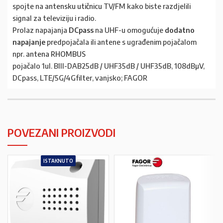
spojte na
antensku utičnicu
TV/FM kako biste razdjelili
signal za televiziju i radio.
Prolaz napajanja
DCpass
na UHF-u omogućuje
dodatno
napajanje
predpojačala ili antene s ugrađenim pojačalom
npr.
antena RHOMBUS
pojačalo 1ul. BIII-DAB25dB / UHF35dB / UHF35dB, 108dBµV,
DCpass, LTE/5G/4Gfilter, vanjsko; FAGOR
POVEZANI PROIZVODI
ISTAKNUTO