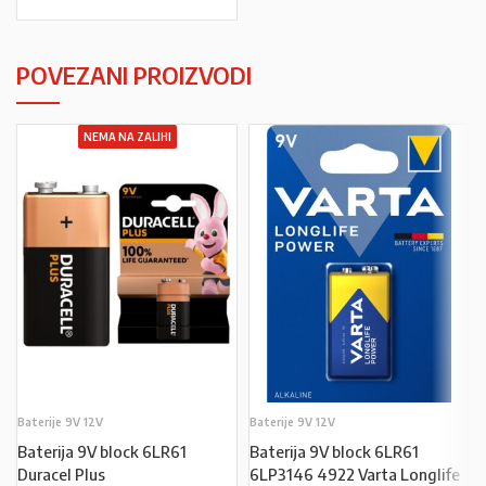
POVEZANI PROIZVODI
NEMA NA ZALIHI
Baterije 9V 12V
Baterije 9V 12V
Baterija 9V block 6LR61
Baterija 9V block 6LR61
Duracel Plus
6LP3146 4922 Varta Longlife