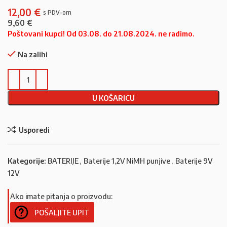
12,00
€
9,60
€
Poštovani kupci! Od 03.08. do 21.08.2024. ne radimo.
Na zalihi
U KOŠARICU
Usporedi
Kategorije:
BATERIJE
,
Baterije 1,2V NiMH punjive
,
Baterije 9V
12V
Ako imate pitanja o proizvodu:
POŠALJITE UPIT