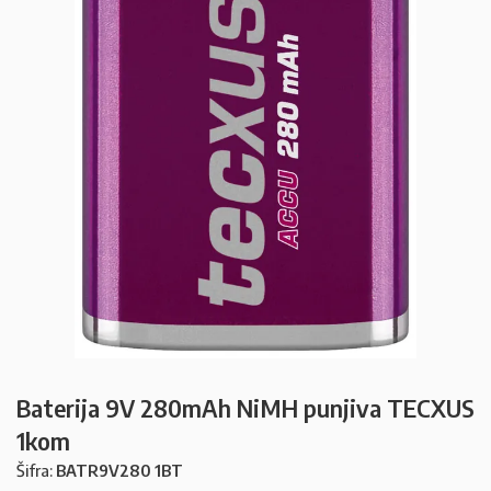
Baterija 9V 280mAh NiMH punjiva TECXUS
1kom
Šifra:
BATR9V280 1BT