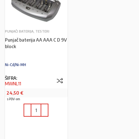
PUNJAČI BATERIJA, TESTERI
Punjač baterija AA AAA C D 9V
block
Ni-Cd/Ni-MH
ŠIFRA:
MWNL11
24,50
€
s PDV-om
U KOŠARICU