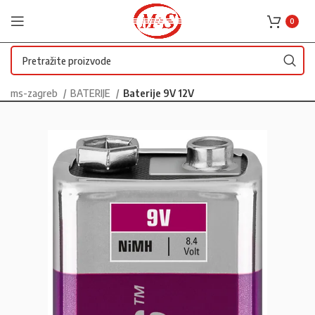
0
ms-zagreb
BATERIJE
Baterije 9V 12V