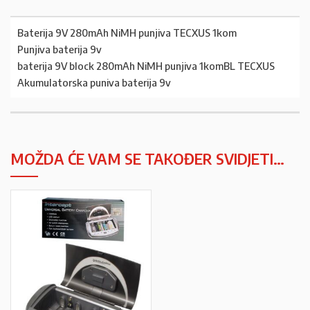
Baterija 9V 280mAh NiMH punjiva TECXUS 1kom
Punjiva baterija 9v
baterija 9V block 280mAh NiMH punjiva 1komBL TECXUS
Akumulatorska puniva baterija 9v
MOŽDA ĆE VAM SE TAKOĐER SVIDJETI…