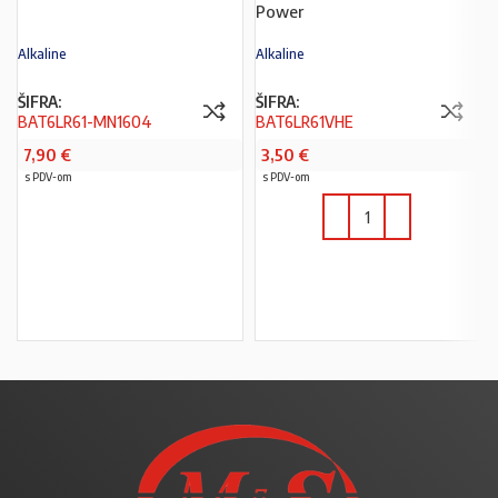
Power
Alkaline
Alkaline
ŠIFRA:
ŠIFRA:
BAT6LR61-MN1604
BAT6LR61VHE
7,90
€
3,50
€
s PDV-om
s PDV-om
PROČITAJ VIŠE
U KOŠARICU